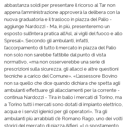
abbastanza soldi per presentare il ricorso al Tar non
appena l’amministrazione approverà la delibera con la
nuova graduatoria e il trasloco in piazza del Palio -
aggiunge Nardozzi - Ma, in più, presenteremo un
esposto sull’intera pratica all’Asl, ai vigili del fuoco e allo
Spresal». Secondo gli ambulanti, infatti,
l’accorpamento di tutto il mercato in piazza del Palio
non solo non sarebbe fattibile dal punto di vista
normativo, «ma non osserverebbe una serie di
prescrizioni sulla sicurezza, gli allacci e altre questioni
tecniche a carico del Comune». «L’assessore Bovino
non sa quello che dice quando dichiara che spetta agli
ambulanti effettuare gli allacciamenti per la corrente -
continua Nardozzi - Tira in ballo i mercati di Torino, ma
a Torino tutti i mercati sono dotati di impianto elettrico,
acqua e i servizi igienici per gli operatori». Tra gli
ambulanti più arrabbiati c’è Romano Rago, uno dei volti
storici del mercato di piazza Alfieri. «Lo spostamento