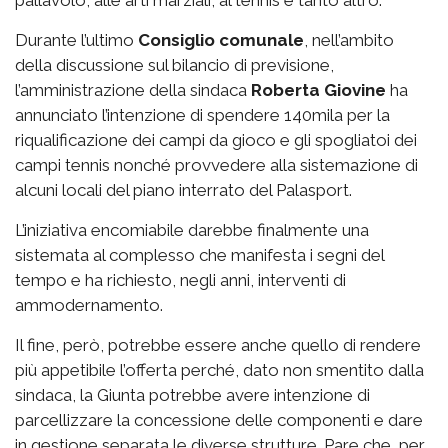
pallavolo, alle arti marziali, al tennis e tanto altro.
Durante l’ultimo
Consiglio comunale
, nell’ambito
della discussione sul bilancio di previsione,
l’amministrazione della sindaca
Roberta Giovine
ha
annunciato l’intenzione di spendere 140mila per la
riqualificazione dei campi da gioco e gli spogliatoi dei
campi tennis nonché provvedere alla sistemazione di
alcuni locali del piano interrato del Palasport.
L’iniziativa encomiabile darebbe finalmente una
sistemata al complesso che manifesta i segni del
tempo e ha richiesto, negli anni, interventi di
ammodernamento.
Il fine, però, potrebbe essere anche quello di rendere
più appetibile l’offerta perché, dato non smentito dalla
sindaca, la Giunta potrebbe avere intenzione di
parcellizzare la concessione delle componenti e dare
in gestione separata le diverse strutture. Pare che, per