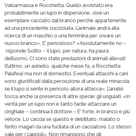
Valsarmassa e Rocchetta. Quello avvistato era
probabilmente un lupo in dispersione, cioè un
esemplare cacciato dal branco perché appartenente
ad una precedente cucciolata. L’animale andrà alla
ricerca di un maschio o una femmina per creare un
nuovo branco». E’ pericoloso? «Assolutamente no –
risponde Solito – Il lupo, per natura, ha paura
dell’uomo. Ci sono state predazioni di animali allevati
(l’ultimo, un asinello, qualche mese fa, a Rocchetta
Palafea) ma non di domestici. Eventuali attacchi a cani
sono giustificati dalla percezione di una reale minaccia;
se il lupo si sente in pericolo allora attacca». L’analisi
tocca anche la presenza di altre specie: gli ungulati. «In
verità per un lupo non è tanto facile attaccare un
cinghiale – continua il dottore – E’ forte, in branco e più
veloce. Lo caccia se questo è debilitato, malato o
ferito magari da una fucilata di un cacciatore. Lo stesso
vale per i caprioli». Non rimangono che gli