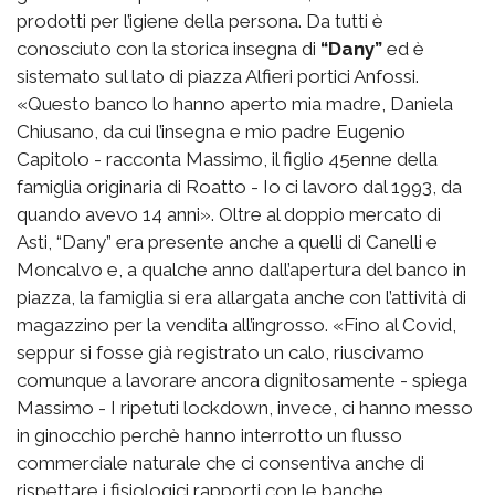
prodotti per l’igiene della persona. Da tutti è
conosciuto con la storica insegna di
“Dany”
ed è
sistemato sul lato di piazza Alfieri portici Anfossi.
«Questo banco lo hanno aperto mia madre, Daniela
Chiusano, da cui l’insegna e mio padre Eugenio
Capitolo - racconta Massimo, il figlio 45enne della
famiglia originaria di Roatto - Io ci lavoro dal 1993, da
quando avevo 14 anni». Oltre al doppio mercato di
Asti, “Dany” era presente anche a quelli di Canelli e
Moncalvo e, a qualche anno dall’apertura del banco in
piazza, la famiglia si era allargata anche con l’attività di
magazzino per la vendita all’ingrosso. «Fino al Covid,
seppur si fosse già registrato un calo, riuscivamo
comunque a lavorare ancora dignitosamente - spiega
Massimo - I ripetuti lockdown, invece, ci hanno messo
in ginocchio perchè hanno interrotto un flusso
commerciale naturale che ci consentiva anche di
rispettare i fisiologici rapporti con le banche.