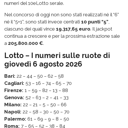
numeri del 10eLotto serale.
Nel concorso di oggi non sono stati realizzati né il “6”
né il “5+1”, sono stati invece centrati
10 punti “5”
,
ciascuno dei quali vince
19.317,65 euro
. Il jackpot
continua a crescere e per la prossima estrazione sale
a
205.800.000 €
.
Lotto – I numeri sulle ruote di
giovedì 6 agosto 2026
Bari:
22 – 44 – 50 – 62 – 58
Cagliari:
53 – 16 – 74 – 65 – 70
Firenze:
1 – 59 – 82 – 13 – 88
Genova:
52 – 63 – 2 – 41 – 33
Milano:
22 – 21 – 5 – 50 – 66
Napoli:
22 – 58 – 30 – 50 – 70
Palermo:
61 – 69 – 9 – 8 – 50
Roma:
7 – 65 – 52 – 38 – 84