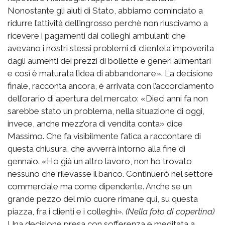
Nonostante gli aiuti di Stato, abbiamo cominciato a
ridurre l’attività dell’ingrosso perchè non riuscivamo a
ricevere i pagamenti dai colleghi ambulanti che
avevano i nostri stessi problemi di clientela impoverita
dagli aumenti dei prezzi di bollette e generi alimentari
e così è maturata l’idea di abbandonare». La decisione
finale, racconta ancora, è arrivata con l’accorciamento
dell’orario di apertura del mercato: «Dieci anni fa non
sarebbe stato un problema, nella situazione di oggi,
invece, anche mezz’ora di vendita conta» dice
Massimo. Che fa visibilmente fatica a raccontare di
questa chiusura, che avverrà intorno alla fine di
gennaio. «Ho già un altro lavoro, non ho trovato
nessuno che rilevasse il banco. Continuerò nel settore
commerciale ma come dipendente. Anche se un
grande pezzo del mio cuore rimane qui, su questa
piazza, fra i clienti e i colleghi».
(Nella foto di copertina)
Una decisione presa con sofferenza e meditata a