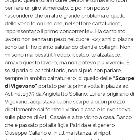
per fare un giro al mercato. E poi non posso
nascondere che un altre grande problema è quello
delle vendite on line che, nel settore calzaturiero,
rappresentano il primo concorrente». Ha cambiato
lavoro non senza un peso nel cuore: «27 anni di piazza
sono tanti, ho pianto salutando clienti e colleghi. Non
mi sono mai pesati il freddo, il caldo, le alzatacce.
Amavo questo lavoro, ma non potevo più viverci». E
se si parla di banchi storici, non si può non parlare,
sempre in ambito calzaturiero, di quello delle
“Scarpe
di Vigevano”
portato per la prima volta in piazza ad
Asti nel 1975 da Angioletto Soliano. Lui era originario di
Vigevano, acquistava buone scarpe a buon prezzo
direttamente dai fornitori vicino a casa e le rivendeva
sulle piazze di Asti, Casale e altre vicino a casa. Banco
che è passato poi alla figlia Patrizia e al genero
Giuseppe Callerio e, in ultima istanza, ai nipoti