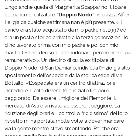
lungo anche quella di Margherita Scapparino, titolare
del banco di calzature
“Doppio Nodo”
, in piazza Alfieri.
Lei già da qualche settimana non è più presente. «Il
banco era stato acquistato da mio padre nel 1997 ed
era un posto storico arrivato alla terza generazioni. Io
ci ho lavorato prima con mio padre e poi con mio
marito. Ora ho deciso di abbandonare perchè non è più
remunerativo». Un declino di cui la ex titolare di
Doppio Nodo, di San Damiano, individua l’inizio già allo
spostamento dell’ospedale dalla storica sede di via
Bottallo. «L’ospedale era un centro di attrazione
incredibile. Il calo di vendite è iniziato lì e poi è
peggiorato. Da essere il migliore del Piemonte, il
mercato di Asti è arrivato ad essere il peggiore. La
riduzione degli orari e il controllo “rigidissimo” del loro
rispetto mi ha portata molte volte a dover mandare
via la gente mentre stavo smontando. Perchè era
proprio quella l’ora in cui le persone tornavano fuori