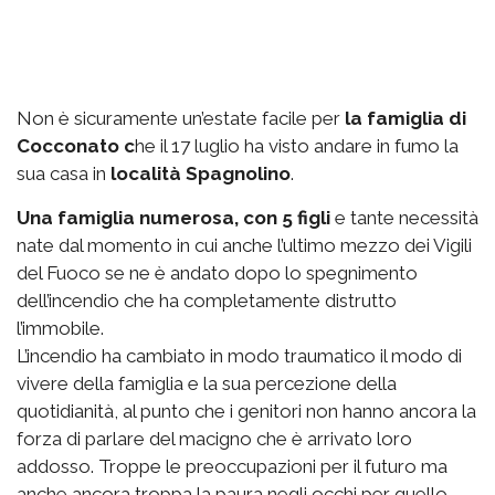
Non è sicuramente un’estate facile per
la famiglia di
Cocconato c
he il 17 luglio ha visto andare in fumo la
sua casa in
località Spagnolino
.
Una famiglia numerosa, con 5 figli
e tante necessità
nate dal momento in cui anche l’ultimo mezzo dei Vigili
del Fuoco se ne è andato dopo lo spegnimento
dell’incendio che ha completamente distrutto
l’immobile.
L’incendio ha cambiato in modo traumatico il modo di
vivere della famiglia e la sua percezione della
quotidianità, al punto che i genitori non hanno ancora la
forza di parlare del macigno che è arrivato loro
addosso. Troppe le preoccupazioni per il futuro ma
anche ancora troppa la paura negli occhi per quello