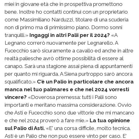
miei in giovane età che in prospettiva promettono
bene. Inoltre ho contatti continui con un proprietario
come Massimiliano Narduzzi, titolare di una scuderia
non di primo ma di primissimo piano. Dormo sonni
tranquilli.»
Ingaggi in altri Palii per il 2024?
«A
Legnano correrò nuovamente per Legnarello. A
Fucecchio sarò sicuramente a cavallo ed anche in altre
realtà paliesche avrò ottime possibilità di essere al
canapo. Sarà una stagione assai piena di appuntamenti
per quanto mi riguarda. A Siena purtroppo sarò ancora
squalificato.»
C’è un Palio in particolare che ancora
manca nel tuo palmares e che nel 2024 vorresti
vincere?
«Doverosa premessa: tutti i Palii sono
importanti e meritano massima considerazione. Ovvio
che Asti e Fucecchio sono due vittorie che mi mancano
e che nel 2024 proverò a fare mie.»
La tua opinione
sul Palio di Asti.
«E’ una corsa difficile, molto tecnica.
Asti è un Palio che non può essere vinto per caso. E’