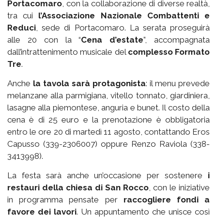
Portacomaro
, con la collaborazione di diverse realtà,
tra cui
l’Associazione Nazionale Combattenti e
Reduci
, sede di Portacomaro. La serata proseguirà
alle 20 con la “
Cena d’estate
”, accompagnata
dall’intrattenimento musicale del
complesso Formato
Tre
.
Anche
la tavola sarà protagonista
: il menu prevede
melanzane alla parmigiana, vitello tonnato, giardiniera,
lasagne alla piemontese, anguria e bunet. Il costo della
cena è di 25 euro e la prenotazione è obbligatoria
entro le ore 20 di martedì 11 agosto, contattando Eros
Capusso (339-2306007) oppure Renzo Raviola (338-
3413998).
La festa sarà anche un’occasione per sostenere
i
restauri della chiesa di San Rocco
, con le iniziative
in programma pensate per
raccogliere fondi a
favore dei lavori
. Un appuntamento che unisce così