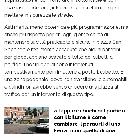
soprattutto nei confronti di chi, sotto il sole e con
qualsiasi condizione, interviene concretamente per
mettere in sicurezza le strade.
Asti merita meno polemica e più programmazione, ma
anche più rispetto per chi ogni giorno cerca di
mantenere la città praticabile e sicura. In piazza San
Secondo è realmente accaduto che alcuni bambini,
per gioco, abbiano scavato e tolto dei cubetti di
porfido. I nostri operai sono intervenuti
tempestivamente per rimettere a posto il cubetto. È
una zona pedonale, dove non transitano le automobili,
e quindi non avrebbe senso chiudere una piazza al
traffico per un intervento di questo tipo.
«Tappare i buchi nel porfido
con il bitume è come
cambiare il paraurti di una
Ferrari con quello di una