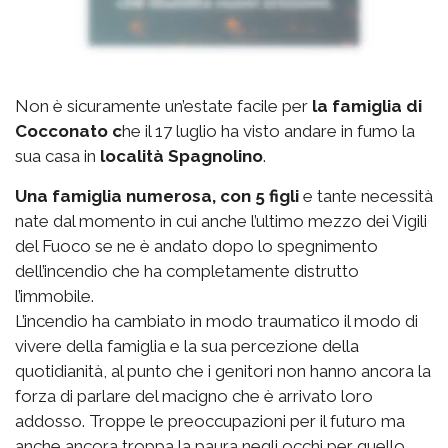
Non è sicuramente un’estate facile per
la famiglia di
Cocconato c
he il 17 luglio ha visto andare in fumo la
sua casa in
località Spagnolino
.
Una famiglia numerosa, con 5 figli
e tante necessità
nate dal momento in cui anche l’ultimo mezzo dei Vigili
del Fuoco se ne è andato dopo lo spegnimento
dell’incendio che ha completamente distrutto
l’immobile.
L’incendio ha cambiato in modo traumatico il modo di
vivere della famiglia e la sua percezione della
quotidianità, al punto che i genitori non hanno ancora la
forza di parlare del macigno che è arrivato loro
addosso. Troppe le preoccupazioni per il futuro ma
anche ancora troppa la paura negli occhi per quello