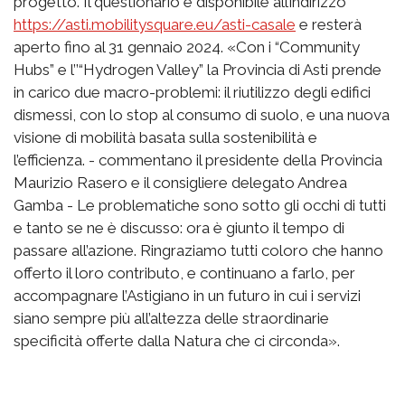
progetto. Il questionario è disponibile all’indirizzo
https://asti.mobilitysquare.eu/asti-casale
e resterà
aperto fino al 31 gennaio 2024. «Con i “Community
Hubs” e l’’“Hydrogen Valley” la Provincia di Asti prende
in carico due macro-problemi: il riutilizzo degli edifici
dismessi, con lo stop al consumo di suolo, e una nuova
visione di mobilità basata sulla sostenibilità e
l’efficienza. - commentano il presidente della Provincia
Maurizio Rasero e il consigliere delegato Andrea
Gamba - Le problematiche sono sotto gli occhi di tutti
e tanto se ne è discusso: ora è giunto il tempo di
passare all’azione. Ringraziamo tutti coloro che hanno
offerto il loro contributo, e continuano a farlo, per
accompagnare l’Astigiano in un futuro in cui i servizi
siano sempre più all’altezza delle straordinarie
specificità offerte dalla Natura che ci circonda».