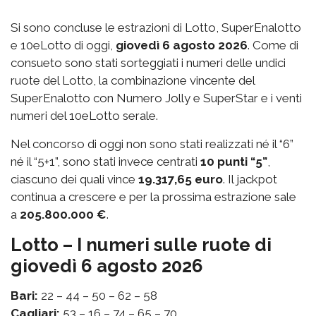
Si sono concluse le estrazioni di Lotto, SuperEnalotto
e 10eLotto di oggi,
giovedì 6 agosto 2026
. Come di
consueto sono stati sorteggiati i numeri delle undici
ruote del Lotto, la combinazione vincente del
SuperEnalotto con Numero Jolly e SuperStar e i venti
numeri del 10eLotto serale.
Nel concorso di oggi non sono stati realizzati né il “6”
né il “5+1”, sono stati invece centrati
10 punti “5”
,
ciascuno dei quali vince
19.317,65 euro
. Il jackpot
continua a crescere e per la prossima estrazione sale
a
205.800.000 €
.
Lotto – I numeri sulle ruote di
giovedì 6 agosto 2026
Bari:
22 – 44 – 50 – 62 – 58
Cagliari:
53 – 16 – 74 – 65 – 70