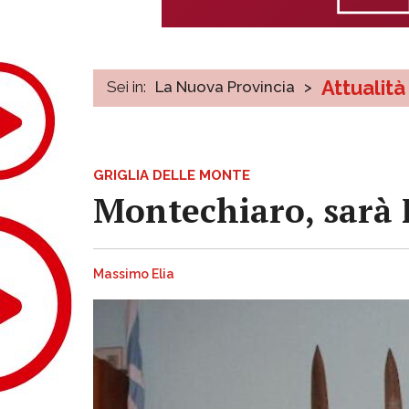
Attualità
Sei in:
La Nuova Provincia
>
GRIGLIA DELLE MONTE
Montechiaro, sarà F
Massimo Elia