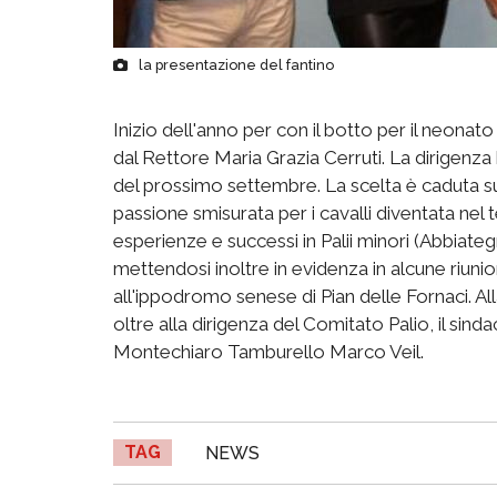
la presentazione del fantino
Inizio dell'anno per con il botto per il neon
dal Rettore Maria Grazia Cerruti. La dirigenza b
del prossimo settembre. La scelta è caduta s
passione smisurata per i cavalli diventata ne
esperienze e successi in Palii minori (Abbiateg
mettendosi inoltre in evidenza in alcune riunio
all'ippodromo senese di Pian delle Fornaci. Al
oltre alla dirigenza del Comitato Palio, il sin
Montechiaro Tamburello Marco Veil.
TAG
NEWS