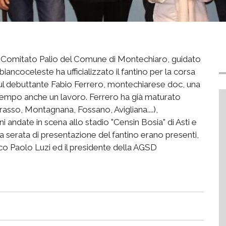
ato Comitato Palio del Comune di Montechiaro, guidato
iancoceleste ha ufficializzato il fantino per la corsa
ul debuttante Fabio Ferrero, montechiarese doc, una
l tempo anche un lavoro. Ferrero ha già maturato
rasso, Montagnana, Fossano, Avigliana....),
ni andate in scena allo stadio "Censin Bosia" di Asti e
la serata di presentazione del fantino erano presenti,
daco Paolo Luzi ed il presidente della AGSD