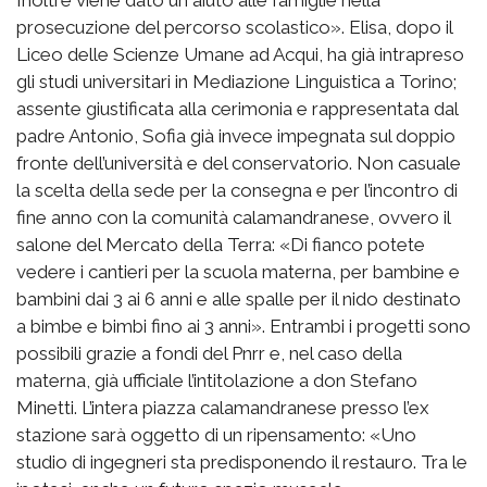
Inoltre viene dato un aiuto alle famiglie nella
prosecuzione del percorso scolastico». Elisa, dopo il
Liceo delle Scienze Umane ad Acqui, ha già intrapreso
gli studi universitari in Mediazione Linguistica a Torino;
assente giustificata alla cerimonia e rappresentata dal
padre Antonio, Sofia già invece impegnata sul doppio
fronte dell’università e del conservatorio. Non casuale
la scelta della sede per la consegna e per l’incontro di
fine anno con la comunità calamandranese, ovvero il
salone del Mercato della Terra: «Di fianco potete
vedere i cantieri per la scuola materna, per bambine e
bambini dai 3 ai 6 anni e alle spalle per il nido destinato
a bimbe e bimbi fino ai 3 anni». Entrambi i progetti sono
possibili grazie a fondi del Pnrr e, nel caso della
materna, già ufficiale l’intitolazione a don Stefano
Minetti. L’intera piazza calamandranese presso l’ex
stazione sarà oggetto di un ripensamento: «Uno
studio di ingegneri sta predisponendo il restauro. Tra le