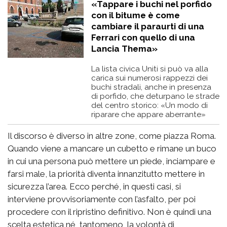
«Tappare i buchi nel porfido
con il bitume è come
cambiare il paraurti di una
Ferrari con quello di una
Lancia Thema»
La lista civica Uniti si può va alla
carica sui numerosi rappezzi dei
buchi stradali, anche in presenza
di porfido, che deturpano le strade
del centro storico: «Un modo di
riparare che appare aberrante»
Il discorso è diverso in altre zone, come piazza Roma.
Quando viene a mancare un cubetto e rimane un buco
in cui una persona può mettere un piede, inciampare e
farsi male, la priorità diventa innanzitutto mettere in
sicurezza l’area. Ecco perché, in questi casi, si
interviene provvisoriamente con l’asfalto, per poi
procedere con il ripristino definitivo. Non è quindi una
scelta estetica né, tantomeno, la volontà di