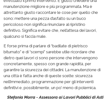
effettuato il primo intervento. È giusto chiedere una
manutenzione migliore e più programmata. Ma è
altrettanto giusto raccontare le cose per quello che
sono: mettere una pezza d’asfalto su un buco
pericoloso non significa rinunciare al ripristino
definitivo. Significa evitare che, nell’attesa dei lavori,
qualcuno si faccia male.
E forse prima di parlare di “badilate di pietrisco
bitumato” e di “scempi” sarebbe utile ricordare che
dietro quei lavori ci sono persone che intervengono
concretamente, spesso con grande rapidità, per
garantire la sicurezza dei cittadini. La manutenzione di
una città è fatta anche di queste scelte: sicurezza
nell’immediato, programmazione per gli interventi
definitivi e, possibilmente, un po’ meno di polemica.
Stefania Morra - Assessora ai Lavori Pubblici di Asti