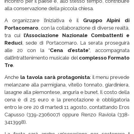
incontro per il paese e, allo stesso tempo, contribuire
alla conservazione della piccola chiesa.
A organizzare l’iniziativa è il
Gruppo Alpini di
Portacomaro
, con la collaborazione di diverse realtà,
tra cui
l’Associazione Nazionale Combattenti e
Reduci
, sede di Portacomaro. La serata proseguirà
alle 20 con la “
Cena d’estate
”, accompagnata
dall’intrattenimento musicale del
complesso Formato
Tre
.
Anche
la tavola sarà protagonista
: il menu prevede
melanzane alla parmigiana, vitello tonnato, giardiniera,
lasagne alla piemontese, anguria e bunet. Il costo della
cena è di 25 euro e la prenotazione è obbligatoria
entro le ore 20 di martedì 11 agosto, contattando Eros
Capusso (339-2306007) oppure Renzo Raviola (338-
3413998).
La festa sarà anche un’occasione per sostenere
i