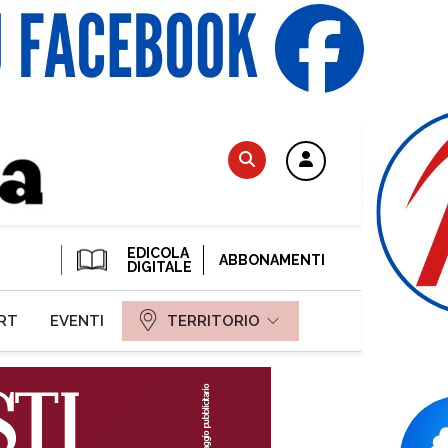
EDICOLA
ABBONAMENTI
DIGITALE
RT
EVENTI
TERRITORIO