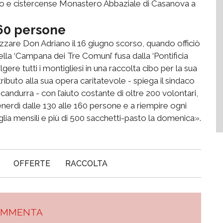
nario e cistercense Monastero Abbaziale di Casanova a
60 persone
re Don Adriano il 16 giugno scorso, quando officiò
ella ‘Campana dei Tre Comuni’ fusa dalla ‘Pontificia
ere tutti i montigliesi in una raccolta cibo per la sua
tributo alla sua opera caritatevole - spiega il sindaco
candurra - con l’aiuto costante di oltre 200 volontari,
enerdì dalle 130 alle 160 persone e a riempire ogni
lia mensili e più di 500 sacchetti-pasto la domenica».
OFFERTE
RACCOLTA
OMMENTA