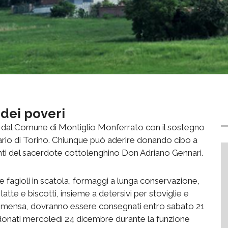
dei poveri
to dal Comune di Montiglio Monferrato con il sostegno
vario di Torino. Chiunque può aderire donando cibo a
nti del sacerdote cottolenghino Don Adriano Gennari.
 e fagioli in scatola, formaggi a lunga conservazione,
atte e biscotti, insieme a detersivi per stoviglie e
ella mensa, dovranno essere consegnati entro sabato 21
donati mercoledì 24 dicembre durante la funzione