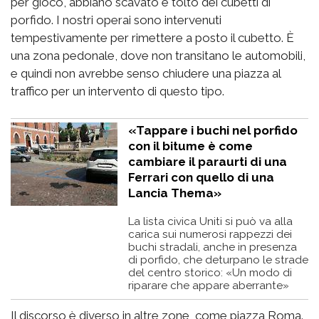
per gioco, abbiano scavato e tolto dei cubetti di
porfido. I nostri operai sono intervenuti
tempestivamente per rimettere a posto il cubetto. È
una zona pedonale, dove non transitano le automobili,
e quindi non avrebbe senso chiudere una piazza al
traffico per un intervento di questo tipo.
«Tappare i buchi nel porfido
con il bitume è come
cambiare il paraurti di una
Ferrari con quello di una
Lancia Thema»
La lista civica Uniti si può va alla
carica sui numerosi rappezzi dei
buchi stradali, anche in presenza
di porfido, che deturpano le strade
del centro storico: «Un modo di
riparare che appare aberrante»
Il discorso è diverso in altre zone, come piazza Roma.