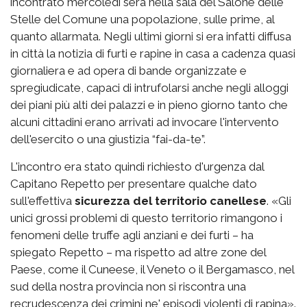
incontrato mercoledì sera nella sala del Salone delle
Stelle del Comune una popolazione, sulle prime, al
quanto allarmata. Negli ultimi giorni si era infatti diffusa
in città la notizia di furti e rapine in casa a cadenza quasi
giornaliera e ad opera di bande organizzate e
spregiudicate, capaci di intrufolarsi anche negli alloggi
dei piani più alti dei palazzi e in pieno giorno tanto che
alcuni cittadini erano arrivati ad invocare l'intervento
dell'esercito o una giustizia “fai-da-te”.
L'incontro era stato quindi richiesto d'urgenza dal
Capitano Repetto per presentare qualche dato
sull'effettiva
sicurezza del territorio canellese
. «Gli
unici grossi problemi di questo territorio rimangono i
fenomeni delle truffe agli anziani e dei furti – ha
spiegato Repetto – ma rispetto ad altre zone del
Paese, come il Cuneese, il Veneto o il Bergamasco, nel
sud della nostra provincia non si riscontra una
recrudescenza dei crimini ne' episodi violenti di rapina».