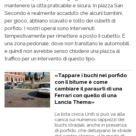
mantenere la città praticabile e sicura. In piazza San
Secondo è realmente accaduto che alcuni bambini,
per gioco, abbiano scavato e tolto dei cubetti di
porfido. I nostri operai sono intervenuti
tempestivamente per rimettere a posto il cubetto. È
una zona pedonale, dove non transitano le automobili,
e quindi non avrebbe senso chiudere una piazza al
traffico per un intervento di questo tipo.
«Tappare i buchi nel porfido
con il bitume è come
cambiare il paraurti di una
Ferrari con quello di una
Lancia Thema»
La lista civica Uniti si può va alla
carica sui numerosi rappezzi dei
buchi stradali, anche in presenza
di porfido, che deturpano le strade
del centro storico: «Un modo di