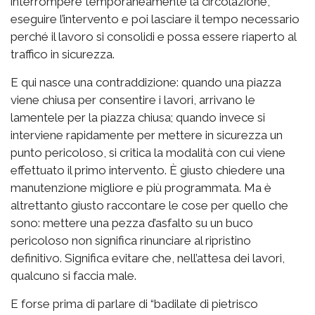
interrompere temporaneamente la circolazione,
eseguire l’intervento e poi lasciare il tempo necessario
perché il lavoro si consolidi e possa essere riaperto al
traffico in sicurezza.
E qui nasce una contraddizione: quando una piazza
viene chiusa per consentire i lavori, arrivano le
lamentele per la piazza chiusa; quando invece si
interviene rapidamente per mettere in sicurezza un
punto pericoloso, si critica la modalità con cui viene
effettuato il primo intervento. È giusto chiedere una
manutenzione migliore e più programmata. Ma è
altrettanto giusto raccontare le cose per quello che
sono: mettere una pezza d’asfalto su un buco
pericoloso non significa rinunciare al ripristino
definitivo. Significa evitare che, nell’attesa dei lavori,
qualcuno si faccia male.
E forse prima di parlare di “badilate di pietrisco