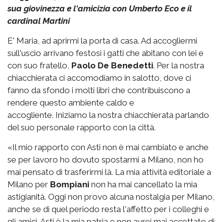
sua giovinezza e l'amicizia con Umberto Eco e il
cardinal Martini
E' Maria, ad aprirmi la porta di casa. Ad accogliermi
sull'uscio arrivano festosi i gatti che abitano con lei e
con suo fratello,
Paolo De Benedetti
. Per la nostra
chiacchierata ci accomodiamo in salotto, dove ci
fanno da sfondo i molti libri che contribuiscono a
rendere questo ambiente caldo e
accogliente. Iniziamo la nostra chiacchierata parlando
del suo personale rapporto con la città.
«Il mio rapporto con Asti non è mai cambiato e anche
se per lavoro ho dovuto spostarmi a Milano, non ho
mai pensato di trasferirmi là. La mia attività editoriale a
Milano per
Bompiani
non ha mai cancellato la mia
astigianità. Oggi non provo alcuna nostalgia per Milano,
anche se di quel periodo resta l'affetto per i colleghi e
gli amici. Asti è la mia patria e non avrei mai accettato di