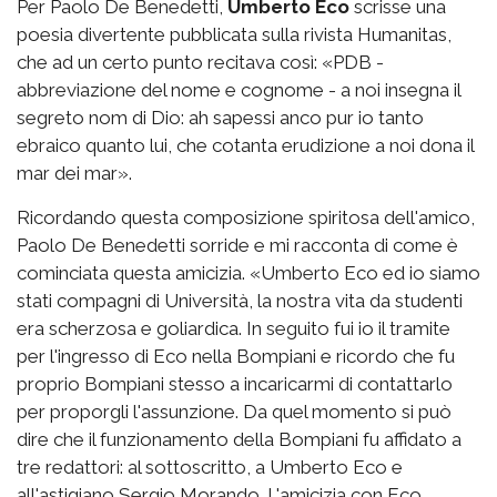
Per Paolo De Benedetti,
Umberto Eco
scrisse una
poesia divertente pubblicata sulla rivista Humanitas,
che ad un certo punto recitava così: «PDB -
abbreviazione del nome e cognome - a noi insegna il
segreto nom di Dio: ah sapessi anco pur io tanto
ebraico quanto lui, che cotanta erudizione a noi dona il
mar dei mar».
Ricordando questa composizione spiritosa dell'amico,
Paolo De Benedetti sorride e mi racconta di come è
cominciata questa amicizia. «Umberto Eco ed io siamo
stati compagni di Università, la nostra vita da studenti
era scherzosa e goliardica. In seguito fui io il tramite
per l'ingresso di Eco nella Bompiani e ricordo che fu
proprio Bompiani stesso a incaricarmi di contattarlo
per proporgli l'assunzione. Da quel momento si può
dire che il funzionamento della Bompiani fu affidato a
tre redattori: al sottoscritto, a Umberto Eco e
all'astigiano Sergio Morando. L'amicizia con Eco,