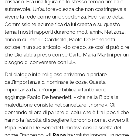
cristiano. Era una figura nello stesso tempo timida e
autorevole. Un'autorevolezza che non costringeva a
vivere la fede come un'obbedienza. Feci parte della
Commissione ecumenica da lui creata e su questo
tema i nostri rapporti durarono molti anni». Nel 2012,
anno in cui morì il Cardinale, Paolo De Benedetti
scrisse in un suo articolo: «Io credo, se così si può dire,
che Dio abbia preso con sé Carlo Maria Martini per un
bisogno di conversare con lui».
Dal dialogo interreligioso arriviamo a parlare
dell'importanza di nominare le cose. Questa
importanza ha un'origine biblica «Tant'è vero -
aggiunge Paolo De benedetti - che nella Bibbia la
maledizione consiste nel cancellare il nome». Gli
domando allora di parlare di colui che è tra i pochi che
hanno la facoltà di scegliere il proprio nome, ovvero il
Papa. Paolo De Benedetti motiva così la scelta del
nome Francesco: «Il
Papa
ha voluto imporsi un nome