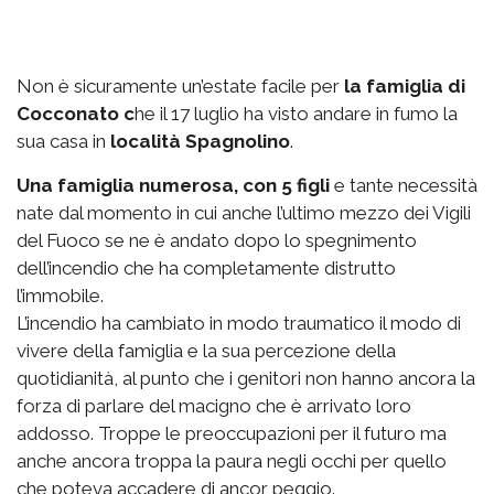
Non è sicuramente un’estate facile per
la famiglia di
Cocconato c
he il 17 luglio ha visto andare in fumo la
sua casa in
località Spagnolino
.
Una famiglia numerosa, con 5 figli
e tante necessità
nate dal momento in cui anche l’ultimo mezzo dei Vigili
del Fuoco se ne è andato dopo lo spegnimento
dell’incendio che ha completamente distrutto
l’immobile.
L’incendio ha cambiato in modo traumatico il modo di
vivere della famiglia e la sua percezione della
quotidianità, al punto che i genitori non hanno ancora la
forza di parlare del macigno che è arrivato loro
addosso. Troppe le preoccupazioni per il futuro ma
anche ancora troppa la paura negli occhi per quello
che poteva accadere di ancor peggio.