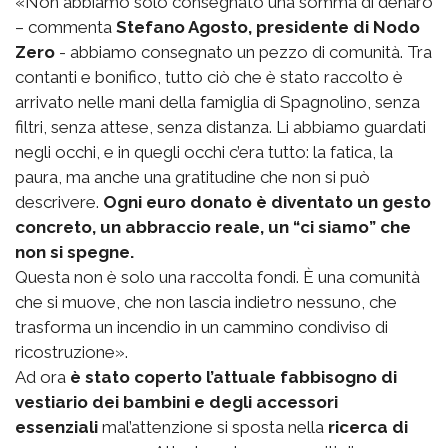
«Non abbiamo solo consegnato una somma di denaro
– commenta
Stefano Agosto, presidente di Nodo
Zero
- abbiamo consegnato un pezzo di comunità. Tra
contanti e bonifico, tutto ciò che è stato raccolto è
arrivato nelle mani della famiglia di Spagnolino, senza
filtri, senza attese, senza distanza. Li abbiamo guardati
negli occhi, e in quegli occhi c’era tutto: la fatica, la
paura, ma anche una gratitudine che non si può
descrivere.
Ogni euro donato è diventato un gesto
concreto, un abbraccio reale, un “ci siamo” che
non si spegne.
Questa non è solo una raccolta fondi. È una comunità
che si muove, che non lascia indietro nessuno, che
trasforma un incendio in un cammino condiviso di
ricostruzione».
Ad ora
è stato coperto l’attuale fabbisogno di
vestiario dei bambini e degli accessori
essenziali
mal’attenzione si sposta nella
ricerca di