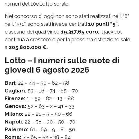
numeri del 10eLotto serale.
Nel concorso di oggi non sono stati realizzati né il “6”
né il “5+1”, sono stati invece centrati
10 punti “5”
,
ciascuno dei quali vince
19.317,65 euro
. Il jackpot
continua a crescere e per la prossima estrazione sale
a
205.800.000 €
.
Lotto – I numeri sulle ruote di
giovedì 6 agosto 2026
Bari:
22 – 44 – 50 – 62 – 58
Cagliari:
53 – 16 – 74 – 65 – 70
Firenze:
1 – 59 – 82 – 13 – 88
Genova:
52 – 63 – 2 – 41 – 33
Milano:
22 – 21 – 5 – 50 – 66
Napoli:
22 – 58 – 30 – 50 – 70
Palermo:
61 – 69 – 9 – 8 – 50
Roma:
7 – 65 – 52 – 38 – 84