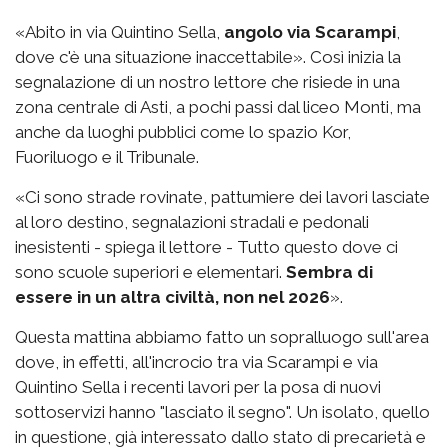
«Abito in via Quintino Sella,
angolo via Scarampi
,
dove c'è una situazione inaccettabile». Così inizia la
segnalazione di un nostro lettore che risiede in una
zona centrale di Asti, a pochi passi dal liceo Monti, ma
anche da luoghi pubblici come lo spazio Kor,
Fuoriluogo e il Tribunale.
«Ci sono strade rovinate, pattumiere dei lavori lasciate
al loro destino, segnalazioni stradali e pedonali
inesistenti - spiega il lettore - Tutto questo dove ci
sono scuole superiori e elementari.
Sembra di
essere in un altra civiltà, non nel 2026
».
Questa mattina abbiamo fatto un sopralluogo sull'area
dove, in effetti, all'incrocio tra via Scarampi e via
Quintino Sella i recenti lavori per la posa di nuovi
sottoservizi hanno "lasciato il segno". Un isolato, quello
in questione, già interessato dallo stato di precarietà e