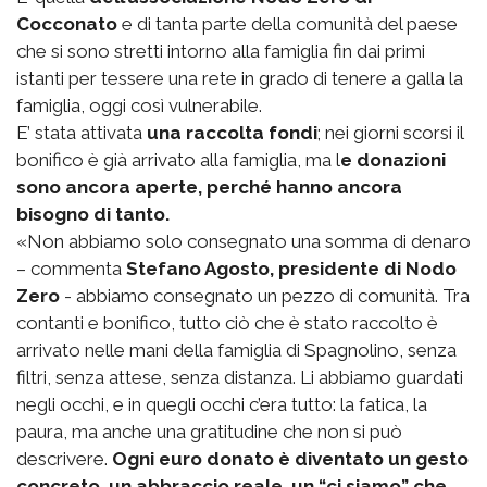
Cocconato
e di tanta parte della comunità del paese
che si sono stretti intorno alla famiglia fin dai primi
istanti per tessere una rete in grado di tenere a galla la
famiglia, oggi così vulnerabile.
E’ stata attivata
una raccolta fondi
; nei giorni scorsi il
bonifico è già arrivato alla famiglia, ma l
e donazioni
sono ancora aperte, perché hanno ancora
bisogno di tanto.
«Non abbiamo solo consegnato una somma di denaro
– commenta
Stefano Agosto, presidente di Nodo
Zero
- abbiamo consegnato un pezzo di comunità. Tra
contanti e bonifico, tutto ciò che è stato raccolto è
arrivato nelle mani della famiglia di Spagnolino, senza
filtri, senza attese, senza distanza. Li abbiamo guardati
negli occhi, e in quegli occhi c’era tutto: la fatica, la
paura, ma anche una gratitudine che non si può
descrivere.
Ogni euro donato è diventato un gesto
concreto, un abbraccio reale, un “ci siamo” che