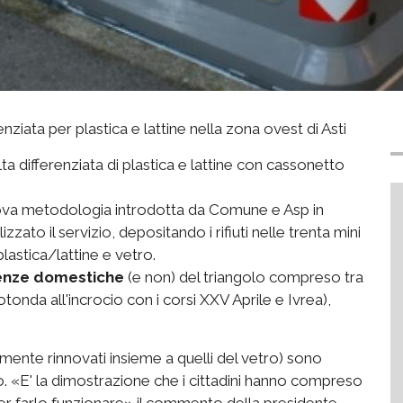
ziata per plastica e lattine nella zona ovest di Asti
ta differenziata di plastica e lattine con cassonetto
 nuova metodologia introdotta da Comune e Asp in
zzato il servizio, depositando i rifiuti nelle trenta mini
lastica/lattine e vetro.
enze domestiche
(e non) del triangolo compreso tra
otonda all'incrocio con i corsi XXV Aprile e Ivrea),
ente rinnovati insieme a quelli del vetro) sono
gio. «E' la dimostrazione che i cittadini hanno compreso
er farlo funzionare» il commento della presidente