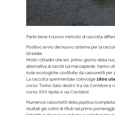
Parte bene il nuovo metodo di raccolta differen
Positivo avvio del nuovo sistema per la raccol
stradale.
Molti i cittadini che ieri, primo giorno della
alternativa ai sacchi sul marciapiede, hanno utili
isole ecologiche costituite da cassonetti per p
La raccolta sperimentale coinvolge
1800 ut
corso Torino (lato destro tra via Corridoni e r
corso XXV Aprile e via Corridoni.
Numerosi cassonetti della plastica (completam
risultati già colmi di rifiuti nel primo pomerig
l'obiettivo del nuovo sistema e collaborano p