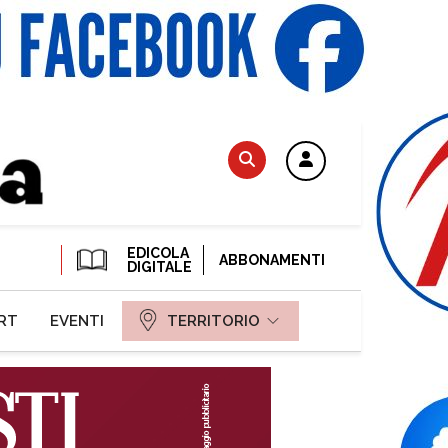
EDICOLA
ABBONAMENTI
DIGITALE
RT
EVENTI
TERRITORIO