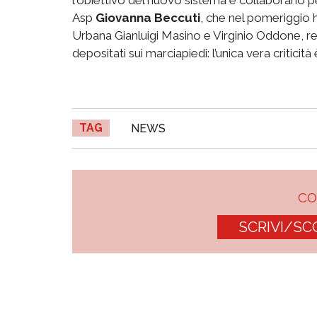
Asp
Giovanna Beccuti
, che nel pomeriggio h
Urbana Gianluigi Masino e Virginio Oddone, resp
depositati sui marciapiedi: l’unica vera criticità
TAG
NEWS
C
SCRIVI/SC