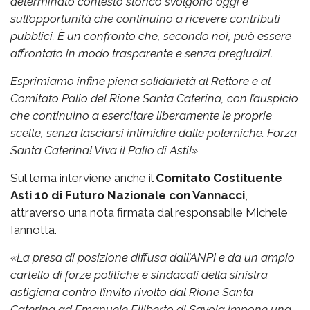
determinato contesto storico svolgono oggi e
sull’opportunità che continuino a ricevere contributi
pubblici. È un confronto che, secondo noi, può essere
affrontato in modo trasparente e senza pregiudizi.
Esprimiamo infine piena solidarietà al Rettore e al
Comitato Palio del Rione Santa Caterina, con l’auspicio
che continuino a esercitare liberamente le proprie
scelte, senza lasciarsi intimidire dalle polemiche.
Forza
Santa Caterina! Viva il Palio di Asti!»
Sul tema interviene anche il
Comitato Costituente
Asti 10 di Futuro Nazionale con Vannacci
,
attraverso una nota firmata dal responsabile Michele
Iannotta.
«La presa di posizione diffusa dall’ANPI e da un ampio
cartello di forze politiche e sindacali della sinistra
astigiana contro l’invito rivolto dal Rione Santa
Caterina ad Emanuele Filiberto di Savoia impone una