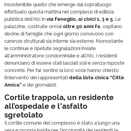
insostenibile quello che emerge dal sopralluogo
effettuato questa mattina nei complessi di edilizia
pubblica dell'Atc in
via Fenoglio, ai civici 1, 3 e 5
. Le
palazzine, costruite ormai
oltre 50 anni fa
, ospitano
decine di famiglie che ogni giorno convivono con
carenze strutturali sia interne sia esterne. Nonostante
le continue e ripetute segnalazioni inviate
all'amministratore condominiale e all'Atc, i residenti
denunciano di essere stati lasciati soli e senza risposte
concrete. Per far sentire la loro voce hanno chiesto
l’intervento dei rappresentati
della lista civica “Città
Amica”
e dei giornalisti.
Cortile trappola, un residente
all’ospedale e l'asfalto
sgretolato
Il cortile comune del complesso è stato a lungo una
vera e propria insidia per l'incolumità dei residenti (e