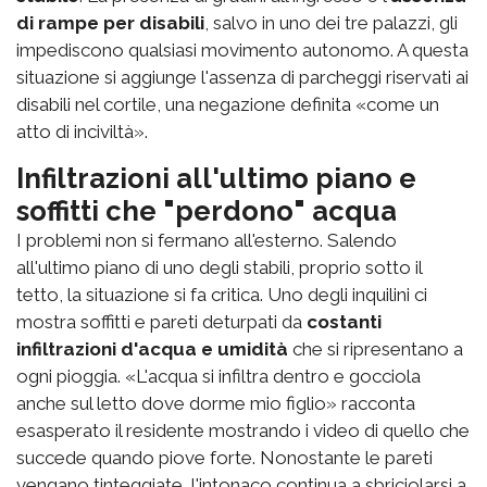
di rampe per disabili
, salvo in uno dei tre palazzi, gli
impediscono qualsiasi movimento autonomo. A questa
situazione si aggiunge l'assenza di parcheggi riservati ai
disabili nel cortile, una negazione definita «come un
atto di inciviltà».
Infiltrazioni all'ultimo piano e
soffitti che "perdono" acqua
I problemi non si fermano all'esterno. Salendo
all'ultimo piano di uno degli stabili, proprio sotto il
tetto, la situazione si fa critica. Uno degli inquilini ci
mostra soffitti e pareti deturpati da
costanti
infiltrazioni d'acqua e umidità
che si ripresentano a
ogni pioggia. «L'acqua si infiltra dentro e gocciola
anche sul letto dove dorme mio figlio» racconta
esasperato il residente mostrando i video di quello che
succede quando piove forte. Nonostante le pareti
vengano tinteggiate, l'intonaco continua a sbriciolarsi a