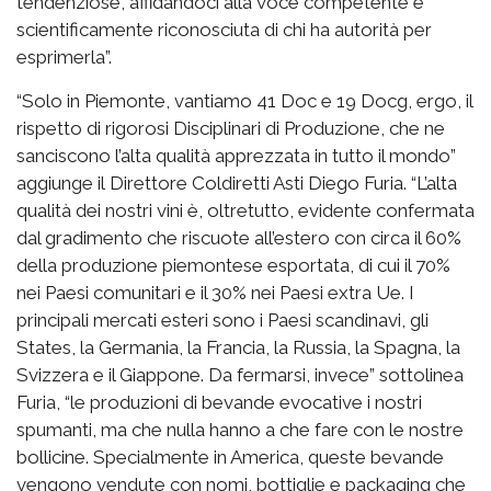
tendenziose, affidandoci alla voce competente e
scientificamente riconosciuta di chi ha autorità per
esprimerla”.
“Solo in Piemonte, vantiamo 41 Doc e 19 Docg, ergo, il
rispetto di rigorosi Disciplinari di Produzione, che ne
sanciscono l’alta qualità apprezzata in tutto il mondo”
aggiunge il Direttore Coldiretti Asti Diego Furia. “L’alta
qualità dei nostri vini è, oltretutto, evidente confermata
dal gradimento che riscuote all’estero con circa il 60%
della produzione piemontese esportata, di cui il 70%
nei Paesi comunitari e il 30% nei Paesi extra Ue. I
principali mercati esteri sono i Paesi scandinavi, gli
States, la Germania, la Francia, la Russia, la Spagna, la
Svizzera e il Giappone. Da fermarsi, invece” sottolinea
Furia, “le produzioni di bevande evocative i nostri
spumanti, ma che nulla hanno a che fare con le nostre
bollicine. Specialmente in America, queste bevande
vengono vendute con nomi, bottiglie e packaging che