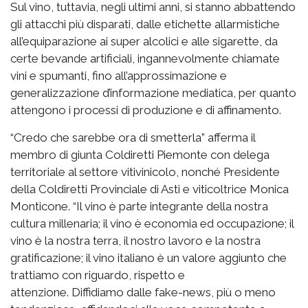
Sul vino, tuttavia, negli ultimi anni, si stanno abbattendo
gli attacchi più disparati, dalle etichette allarmistiche
all’equiparazione ai super alcolici e alle sigarette, da
certe bevande artificiali, ingannevolmente chiamate
vini e spumanti, fino all’approssimazione e
generalizzazione d’informazione mediatica, per quanto
attengono i processi di produzione e di affinamento.
“Credo che sarebbe ora di smetterla” afferma il
membro di giunta Coldiretti Piemonte con delega
territoriale al settore vitivinicolo, nonché Presidente
della Coldiretti Provinciale di Asti e viticoltrice Monica
Monticone. “Il vino è parte integrante della nostra
cultura millenaria; il vino è economia ed occupazione; il
vino è la nostra terra, il nostro lavoro e la nostra
gratificazione; il vino italiano è un valore aggiunto che
trattiamo con riguardo, rispetto e
attenzione. Diffidiamo dalle fake-news, più o meno