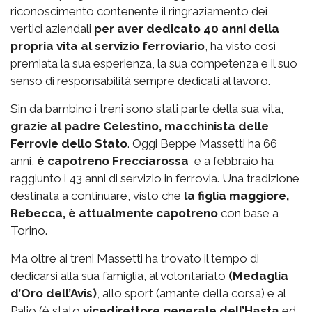
riconoscimento contenente il ringraziamento dei
vertici aziendali
per aver dedicato 40 anni della
propria vita al servizio ferroviario
, ha visto così
premiata la sua esperienza, la sua competenza e il suo
senso di responsabilità sempre dedicati al lavoro.
Sin da bambino i treni sono stati parte della sua vita,
grazie al padre Celestino, macchinista delle
Ferrovie dello Stato
. Oggi Beppe Massetti ha 66
anni,
è capotreno Frecciarossa
e a febbraio ha
raggiunto i 43 anni di servizio in ferrovia. Una tradizione
destinata a continuare, visto che
la figlia maggiore,
Rebecca, è attualmente capotreno
con base a
Torino.
Ma oltre ai treni Massetti ha trovato il tempo di
dedicarsi alla sua famiglia, al volontariato
(Medaglia
d’Oro dell’Avis)
, allo sport (amante della corsa) e al
Palio (è stato
vicedirettore generale dell’Hasta
ed