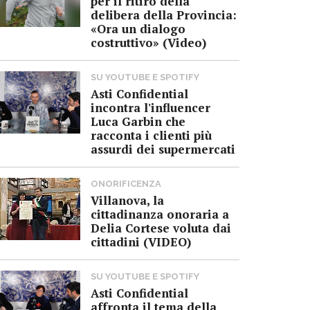
per il ritiro della
delibera della Provincia:
«Ora un dialogo
costruttivo» (Video)
SU YOUTUBE E SPOTIFY
Asti Confidential
incontra l'influencer
Luca Garbin che
racconta i clienti più
assurdi dei supermercati
ONORIFICENZA
Villanova, la
cittadinanza onoraria a
Delia Cortese voluta dai
cittadini (VIDEO)
SU YOUTUBE E SPOTIFY
Asti Confidential
affronta il tema della