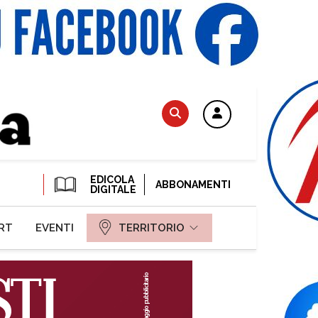
EDICOLA
ABBONAMENTI
DIGITALE
RT
EVENTI
TERRITORIO