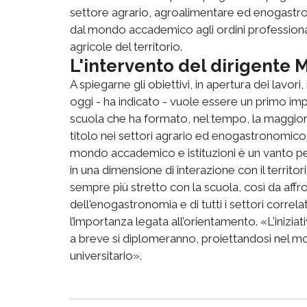
settore agrario, agroalimentare ed enogastrono
dal mondo accademico agli ordini professional
agricole del territorio.
L'intervento del dirigente 
A spiegarne gli obiettivi, in apertura dei lavor
oggi - ha indicato - vuole essere un primo 
scuola che ha formato, nel tempo, la maggior
titolo nei settori agrario ed enogastronomico.
mondo accademico e istituzioni è un vanto per 
in una dimensione di interazione con il territ
sempre più stretto con la scuola, così da affro
dell'enogastronomia e di tutti i settori correla
l’importanza legata all’orientamento. «L'inizia
a breve si diplomeranno, proiettandosi nel mo
universitario».