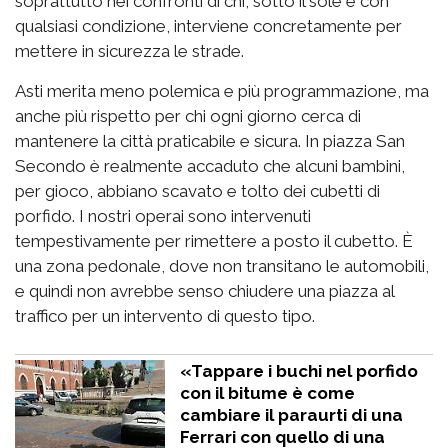
soprattutto nei confronti di chi, sotto il sole e con
qualsiasi condizione, interviene concretamente per
mettere in sicurezza le strade.
Asti merita meno polemica e più programmazione, ma
anche più rispetto per chi ogni giorno cerca di
mantenere la città praticabile e sicura. In piazza San
Secondo è realmente accaduto che alcuni bambini,
per gioco, abbiano scavato e tolto dei cubetti di
porfido. I nostri operai sono intervenuti
tempestivamente per rimettere a posto il cubetto. È
una zona pedonale, dove non transitano le automobili,
e quindi non avrebbe senso chiudere una piazza al
traffico per un intervento di questo tipo.
«Tappare i buchi nel porfido
con il bitume è come
cambiare il paraurti di una
Ferrari con quello di una