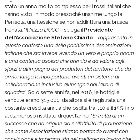
stato un anno molto complesso per i rossi italiani che
hanno visto, in modo pressoché unanime lungo la
Penisola, una flessione se non addirittura una brusca
frenata. “
Il Nizza DOCG –
spiega il
Presidente
dell’Associazione Stefano Chiarlo
– rappresenta in
questo contesto una delle pochissime denominazioni
italiane che sta invece vivendo un vero e proprio boom
e una continua ascesa che premia e da valore agli
sforzi e all’impegno dei produttori del territorio che da
ormai lungo tempo portano avanti un sistema di
collaborazione inclusivo all’insegna del lavoro di
squadra
”. Solo sette anni fa, nel 2016, le bottiglie
vendute erano 315.000: da allora si è registrata una
costante crescita annua che oscilla tra il 10 e il 15% fino
al clamoroso risultato di quest’anno. “
Si tratta di un
successo che ha origine sia nell’attività di promozione
che come Associazione stiamo portando avanti con
convinzione e impegno, sia nel meticoloso lavoro che