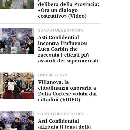
delibera della Provincia:
«Ora un dialogo
costruttivo» (Video)
SU YOUTUBE E SPOTIFY
Asti Confidential
incontra l'influencer
Luca Garbin che
racconta i clienti più
assurdi dei supermercati
ONORIFICENZA
Villanova, la
cittadinanza onoraria a
Delia Cortese voluta dai
cittadini (VIDEO)
SU YOUTUBE E SPOTIFY
Asti Confidential
affronta il tema della