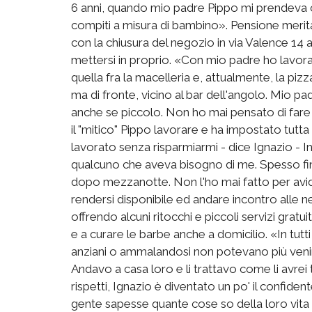
6 anni, quando mio padre Pippo mi prendeva con
compiti a misura di bambino». Pensione merita
con la chiusura del negozio in via Valence 14
mettersi in proprio. «Con mio padre ho lavora
quella fra la macelleria e, attualmente, la pizz
ma di fronte, vicino al bar dell'angolo. Mio pad
anche se piccolo. Non ho mai pensato di fare 
il "mitico" Pippo lavorare e ha impostato tutta 
lavorato senza risparmiarmi - dice Ignazio - In
qualcuno che aveva bisogno di me. Spesso fini
dopo mezzanotte. Non l'ho mai fatto per avi
rendersi disponibile ed andare incontro alle ne
offrendo alcuni ritocchi e piccoli servizi gratui
e a curare le barbe anche a domicilio. «In tutti
anziani o ammalandosi non potevano più venire
Andavo a casa loro e li trattavo come li avrei 
rispetti, Ignazio è diventato un po' il confidente 
gente sapesse quante cose so della loro vita 