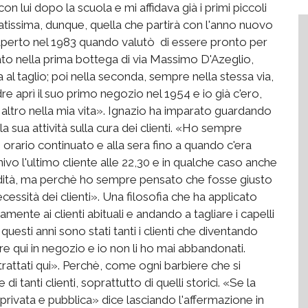
 lui dopo la scuola e mi affidava già i primi piccoli
tissima, dunque, quella che partirà con l'anno nuovo
 aperto nel 1983 quando valutò di essere pronto per
to nella prima bottega di via Massimo D'Azeglio,
a al taglio; poi nella seconda, sempre nella stessa via,
re aprì il suo primo negozio nel 1954 e io già c'ero,
altro nella mia vita». Ignazio ha imparato guardando
la sua attività sulla cura dei clienti. «Ho sempre
 orario continuato e alla sera fino a quando c'era
vo l'ultimo cliente alle 22,30 e in qualche caso anche
dità, ma perchè ho sempre pensato che fosse giusto
cessità dei clienti». Una filosofia che ha applicato
tamente ai clienti abituali e andando a tagliare i capelli
 questi anni sono stati tanti i clienti che diventando
 qui in negozio e io non li ho mai abbandonati.
trattati qui». Perchè, come ogni barbiere che si
di tanti clienti, soprattutto di quelli storici. «Se la
privata e pubblica» dice lasciando l'affermazione in