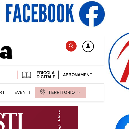
EDICOLA
ABBONAMENTI
DIGITALE
RT
EVENTI
TERRITORIO