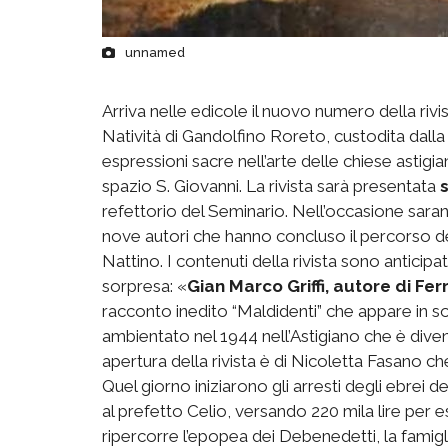
unnamed
Arriva nelle edicole il nuovo numero della rivis
Natività di Gandolfino Roreto, custodita dall
espressioni sacre nell’arte delle chiese astigi
spazio S. Giovanni. La rivista sarà presentata
refettorio del Seminario. Nell’occasione sarann
nove autori che hanno concluso il percorso de
Nattino. I contenuti della rivista sono anticip
sorpresa: «
Gian Marco Griffi, autore di Fer
racconto inedito “Maldidenti” che appare in 
ambientato nel 1944 nell’Astigiano che è diventa
apertura della rivista è di Nicoletta Fasano ch
Quel giorno iniziarono gli arresti degli ebrei 
al prefetto Celio, versando 220 mila lire per e
ripercorre l’epopea dei Debenedetti, la famigl