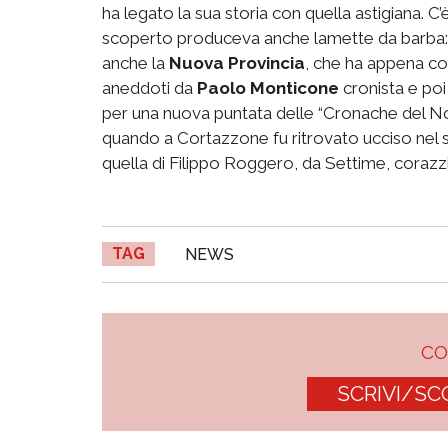
ha legato la sua storia con quella astigiana. C’è
scoperto produceva anche lamette da barba: l
anche la
Nuova Provincia
, che ha appena co
aneddoti da
Paolo Monticone
cronista e poi 
per una nuova puntata delle “Cronache del No
quando a Cortazzone fu ritrovato ucciso nel su
quella di Filippo Roggero, da Settime, corazzie
TAG
NEWS
C
SCRIVI/SC