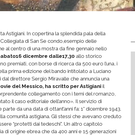
ta Astigiani. In copertina la splendida pala della
a Collegiata di San Se condo,esempio delle
ane al centro di una mostra da fine gennaio nello
sabato16 dicembre dalle17,30
allo storico
o premiati, con borse di ricerca da 500 euro l’una, i
lla prima edizione del bando intitolato a Luciano
ati dal direttore Sergio Miravalle che annuncia una
rovie del Messico, ha scritto per Astigiani
il
sorprendente collegamento con i temi del romanzo,
to il caso editoriale dell’anno». Il servizio di
e parte da una data di ottant’anni fa: 1° dicembre 1943.
della comunità astigiana. Gli stessi che avevano creduto
ssere “protetti dai tedeschi”. Un altro capitolo
ia di origine ebrea che da 400 anni e 15 generazioni