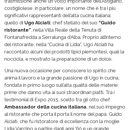
trasmissione anche un volto importante dell’Astigiano,
costigliolese, in particolare, un nome che è tra i più
significativi rappresentanti dell’alta cucina italiana:
quello di
Ugo Alciati
, chef stellato del suo
“Guido
ristorante”
, nella Villa Reale della Tenuta di
Fontanafredda a Serralunga d’Alba. Proprio all’interno
del ristorante, nella “Cucina di Lidia”, Ugo Alciati ha
raccontato alcuni dei prodotti tipici piemontesi, quali la
nocciola, e mostrato la preparazione di un dolce.
Una nuova occasione per conoscere lo spirito che
anima il lavoro e la grande passione di Ugo in cucina,
fondata in primo luogo sull’alta qualità delle materie
prime che danno vita ai suoi straordinari piatti. Tra i
testimonial di Expo 2015, scelto tra gli otto chef
Ambassador della cucina italiana
, nel suo impegno
al ristorante che porta il porta il nome del papà, Guido
Alciati, che fu ristoratore di eccellenza con la moglie
Lidia Vanzino a partire dagli anni ‘60 e un grande