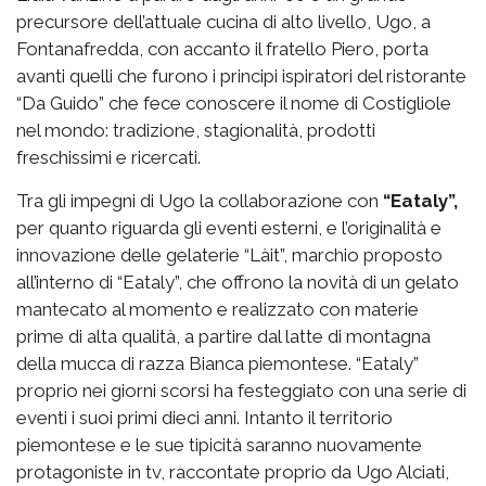
precursore dell’attuale cucina di alto livello, Ugo, a
Fontanafredda, con accanto il fratello Piero, porta
avanti quelli che furono i principi ispiratori del ristorante
“Da Guido” che fece conoscere il nome di Costigliole
nel mondo: tradizione, stagionalità, prodotti
freschissimi e ricercati.
Tra gli impegni di Ugo la collaborazione con
“Eataly”,
per quanto riguarda gli eventi esterni, e l’originalità e
innovazione delle gelaterie “Làit”, marchio proposto
all’interno di “Eataly”, che offrono la novità di un gelato
mantecato al momento e realizzato con materie
prime di alta qualità, a partire dal latte di montagna
della mucca di razza Bianca piemontese. “Eataly”
proprio nei giorni scorsi ha festeggiato con una serie di
eventi i suoi primi dieci anni. Intanto il territorio
piemontese e le sue tipicità saranno nuovamente
protagoniste in tv, raccontate proprio da Ugo Alciati,