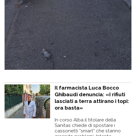
Il farmacista Luca Bocco
Ghibaudi denuncia: «I rifiuti
lasciati a terra attirano i topi:
ora basta»
In corso Alba il titolare della
Sanitas chiede di spostare i
cassonetti “smart” che stanno