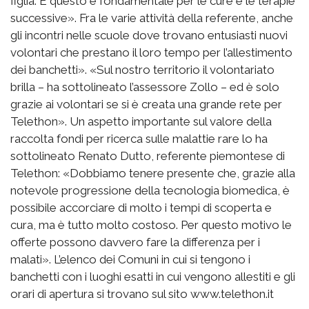
figlia. E questo è fondamentale per le cure e le terapie
successive». Fra le varie attività della referente, anche
gli incontri nelle scuole dove trovano entusiasti nuovi
volontari che prestano il loro tempo per l’allestimento
dei banchetti». «Sul nostro territorio il volontariato
brilla – ha sottolineato l’assessore Zollo – ed è solo
grazie ai volontari se si è creata una grande rete per
Telethon». Un aspetto importante sul valore della
raccolta fondi per ricerca sulle malattie rare lo ha
sottolineato Renato Dutto, referente piemontese di
Telethon: «Dobbiamo tenere presente che, grazie alla
notevole progressione della tecnologia biomedica, è
possibile accorciare di molto i tempi di scoperta e
cura, ma è tutto molto costoso. Per questo motivo le
offerte possono davvero fare la differenza per i
malati». L’elenco dei Comuni in cui si tengono i
banchetti con i luoghi esatti in cui vengono allestiti e gli
orari di apertura si trovano sul sito www.telethon.it