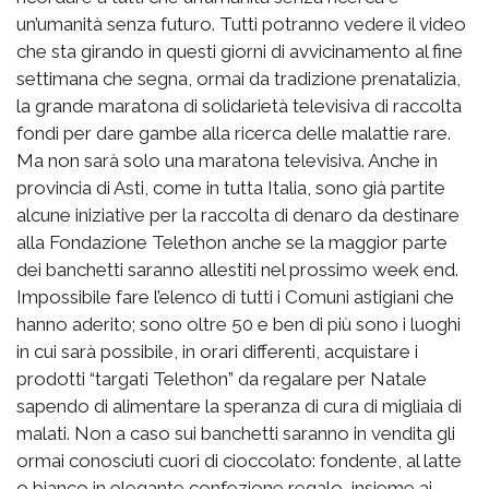
un’umanità senza futuro. Tutti potranno vedere il video
che sta girando in questi giorni di avvicinamento al fine
settimana che segna, ormai da tradizione prenatalizia,
la grande maratona di solidarietà televisiva di raccolta
fondi per dare gambe alla ricerca delle malattie rare.
Ma non sarà solo una maratona televisiva. Anche in
provincia di Asti, come in tutta Italia, sono già partite
alcune iniziative per la raccolta di denaro da destinare
alla Fondazione Telethon anche se la maggior parte
dei banchetti saranno allestiti nel prossimo week end.
Impossibile fare l’elenco di tutti i Comuni astigiani che
hanno aderito; sono oltre 50 e ben di più sono i luoghi
in cui sarà possibile, in orari differenti, acquistare i
prodotti “targati Telethon” da regalare per Natale
sapendo di alimentare la speranza di cura di migliaia di
malati. Non a caso sui banchetti saranno in vendita gli
ormai conosciuti cuori di cioccolato: fondente, al latte
o bianco in elegante confezione regalo, insieme ai