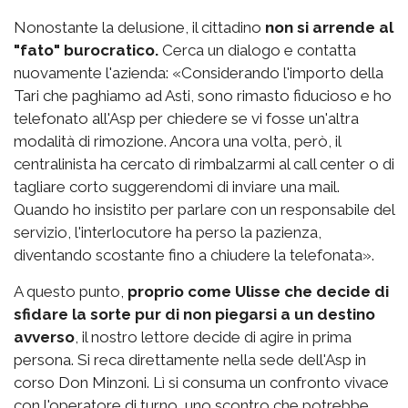
Nonostante la delusione, il cittadino
non si arrende al
"fato" burocratico.
Cerca un dialogo e contatta
nuovamente l'azienda: «Considerando l'importo della
Tari che paghiamo ad Asti, sono rimasto fiducioso e ho
telefonato all'Asp per chiedere se vi fosse un'altra
modalità di rimozione. Ancora una volta, però, il
centralinista ha cercato di rimbalzarmi al call center o di
tagliare corto suggerendomi di inviare una mail.
Quando ho insistito per parlare con un responsabile del
servizio, l'interlocutore ha perso la pazienza,
diventando scostante fino a chiudere la telefonata».
A questo punto,
proprio come Ulisse che decide di
sfidare la sorte pur di non piegarsi a un destino
avverso
, il nostro lettore decide di agire in prima
persona. Si reca direttamente nella sede dell'Asp in
corso Don Minzoni. Lì si consuma un confronto vivace
con l'operatore di turno, uno scontro che potrebbe