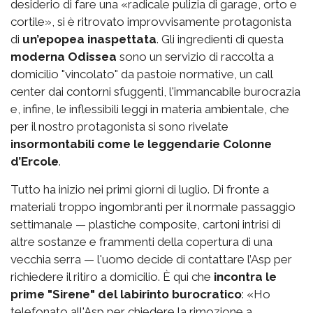
desiderio di fare una «radicale pulizia di garage, orto e
cortile», si è ritrovato improvvisamente protagonista
di
un’epopea inaspettata
. Gli ingredienti di questa
moderna Odissea
sono un servizio di raccolta a
domicilio "vincolato" da pastoie normative, un call
center dai contorni sfuggenti, l'immancabile burocrazia
e, infine, le inflessibili leggi in materia ambientale, che
per il nostro protagonista si sono rivelate
insormontabili come le leggendarie Colonne
d’Ercole
.
Tutto ha inizio nei primi giorni di luglio. Di fronte a
materiali troppo ingombranti per il normale passaggio
settimanale — plastiche composite, cartoni intrisi di
altre sostanze e frammenti della copertura di una
vecchia serra — l'uomo decide di contattare l’Asp per
richiedere il ritiro a domicilio. È qui che
incontra le
prime "Sirene" del labirinto burocratico
: «Ho
telefonato all'Asp per chiedere la rimozione a