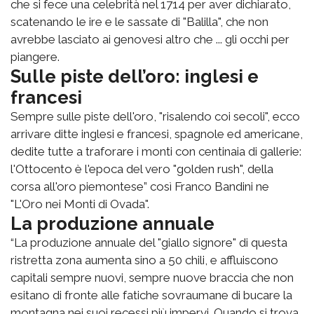
che si fece una celebrità nel 1714 per aver dichiarato,
scatenando le ire e le sassate di "Balilla", che non
avrebbe lasciato ai genovesi altro che ... gli occhi per
piangere.
Sulle piste dell’oro: inglesi e
francesi
Sempre sulle piste dell'oro, "risalendo coi secoli", ecco
arrivare ditte inglesi e francesi, spagnole ed americane,
dedite tutte a traforare i monti con centinaia di gallerie:
l'Ottocento è l'epoca del vero "golden rush", della
corsa all'oro piemontese” così Franco Bandini ne
"L'Oro nei Monti di Ovada".
La produzione annuale
“La produzione annuale del "giallo signore" di questa
ristretta zona aumenta sino a 50 chili, e affluiscono
capitali sempre nuovi, sempre nuove braccia che non
esitano di fronte alle fatiche sovraumane di bucare la
montagna nei suoi recessi più impervi. Quando si trova