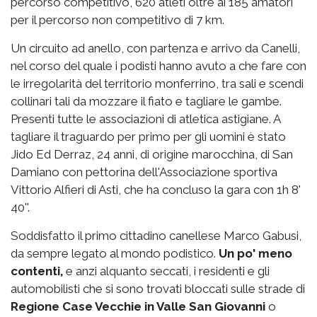
percorso competitivo, 620 atleti oltre ai 185 amatori
per il percorso non competitivo di 7 km.
Un circuito ad anello, con partenza e arrivo da Canelli,
nel corso del quale i podisti hanno avuto a che fare con
le irregolarità del territorio monferrino, tra sali e scendi
collinari tali da mozzare il fiato e tagliare le gambe.
Presenti tutte le associazioni di atletica astigiane. A
tagliare il traguardo per primo per gli uomini è stato
Jido Ed Derraz, 24 anni, di origine marocchina, di San
Damiano con pettorina dell'Associazione sportiva
Vittorio Alfieri di Asti, che ha concluso la gara con 1h 8'
40''.
Soddisfatto il primo cittadino canellese Marco Gabusi,
da sempre legato al mondo podistico.
Un po' meno
contenti,
e anzi alquanto seccati, i residenti e gli
automobilisti che si sono trovati bloccati sulle strade di
Regione Case Vecchie in Valle San Giovanni
o