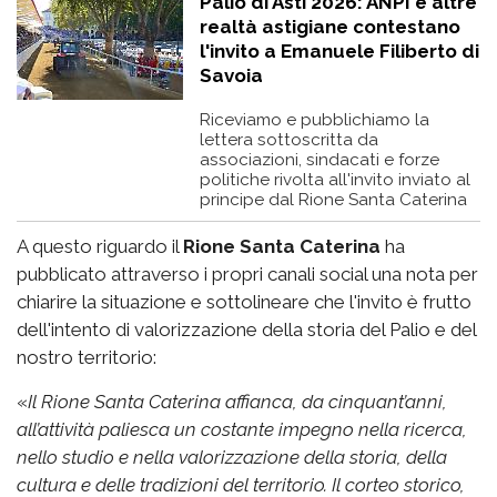
Palio di Asti 2026: ANPI e altre
realtà astigiane contestano
l'invito a Emanuele Filiberto di
Savoia
Riceviamo e pubblichiamo la
lettera sottoscritta da
associazioni, sindacati e forze
politiche rivolta all'invito inviato al
principe dal Rione Santa Caterina
A questo riguardo il
Rione Santa Caterina
ha
pubblicato attraverso i propri canali social una nota per
chiarire la situazione e sottolineare che l'invito è frutto
dell'intento di valorizzazione della storia del Palio e del
nostro territorio:
«
Il Rione Santa Caterina affianca, da cinquant’anni,
all’attività paliesca un costante impegno nella ricerca,
nello studio e nella valorizzazione della storia, della
cultura e delle tradizioni del territorio. Il corteo storico,