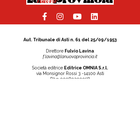
Aut. Tribunale di Asti n. 61 del 25/09/1953
Direttore
Fulvio Lavina
f.lavina@lanuovaprovincia.it
Società editrice
Editrice OMNIA S.r.l.
via Monsignor Rossi 3 -14100 Asti
P.Iva 00080200058
Contatti
Note legali
Tel:
+39 0141 532186
Privacy Policy
info@lanuovaprovincia.it
Cookie Policy
segreteria@lanuovaprovincia.it
Dichiarazione di
sito@lanuovaprovincia.it
accessibilità