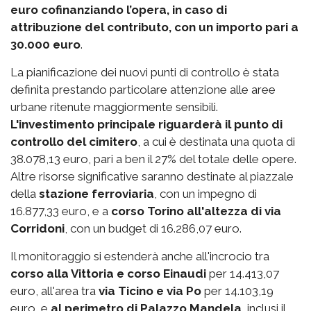
euro cofinanziando l’opera, in caso di
attribuzione del contributo, con un importo pari a
30.000 euro
.
La pianificazione dei nuovi punti di controllo è stata
definita prestando particolare attenzione alle aree
urbane ritenute maggiormente sensibili.
L'investimento principale riguarderà il punto di
controllo del cimitero
, a cui è destinata una quota di
38.078,13 euro, pari a ben il 27% del totale delle opere.
Altre risorse significative saranno destinate al piazzale
della
stazione ferroviaria
, con un impegno di
16.877,33 euro, e a
corso Torino all'altezza di via
Corridoni
, con un budget di 16.286,07 euro.
Il monitoraggio si estenderà anche all'incrocio tra
corso alla Vittoria e corso Einaudi
per 14.413,07
euro, all'area tra
via Ticino e via Po
per 14.103,19
euro, e
al perimetro di Palazzo Mandela
, inclusi il