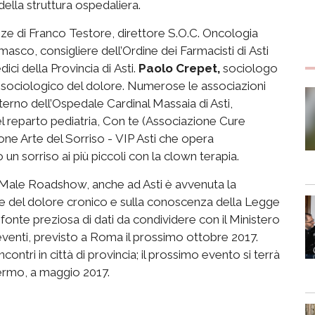
 della struttura ospedaliera.
nze di Franco Testore, direttore S.O.C. Oncologia
sco, consigliere dell’Ordine dei Farmacisti di Asti
ci della Provincia di Asti.
Paolo Crepet,
sociologo
tto sociologico del dolore. Numerose le associazioni
nterno dell’Ospedale Cardinal Massaia di Asti,
l reparto pediatria, Con te (Associazione Cure
ione Arte del Sorriso - VIP Asti che opera
un sorriso ai più piccoli con la clown terapia.
Male Roadshow, anche ad Asti è avvenuta la
one del dolore cronico e sulla conoscenza della Legge
a fonte preziosa di dati da condividere con il Ministero
eventi, previsto a Roma il prossimo ottobre 2017.
tri in città di provincia; il prossimo evento si terrà
alermo, a maggio 2017.