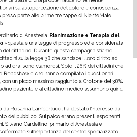
tionari su autopercezione del dolore e conoscenza
nno preso parte alle prime tre tappe di NienteMale
si.
dinario di Anestesia,
Rianimazione e Terapia del
ma
«questa è una legge di progresso ed è considerata
la del cittadino. Durante questa campagna stiamo
adini sulla legge 38 che sancisce il loro diritto ad
fino ad ora, sono clamorosi. Solo il 26% dei cittadini che
ale Roadshow e che hanno compilato i questionari
e, con un picco massimo raggiunto a Crotone del 38%.
ttadino paziente e al cittadino medico assumono quindi
rato da Rosanna Lambertucci, ha destato l’interesse da
ento del pubblico. Sul palco erano presenti esponenti
ni. Silvano Cardellino, primario di Anestesia e
soffermato sull’importanza del centro specializzato