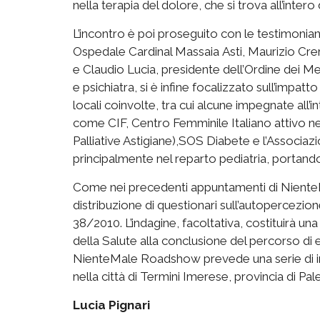
nella terapia del dolore, che si trova all’intero
L’incontro è poi proseguito con le testimonia
Ospedale Cardinal Massaia Asti, Maurizio Crema
e Claudio Lucia, presidente dell’Ordine dei Medi
e psichiatra, si è infine focalizzato sull’impa
locali coinvolte, tra cui alcune impegnate all’i
come CIF, Centro Femminile Italiano attivo ne
Palliative Astigiane),SOS Diabete e l’Associaz
principalmente nel reparto pediatria, portando 
Come nei precedenti appuntamenti di Niente
distribuzione di questionari sull’autopercezi
38/2010. L’indagine, facoltativa, costituirà un
della Salute alla conclusione del percorso di 
NienteMale Roadshow prevede una serie di incon
nella città di Termini Imerese, provincia di P
Lucia Pignari