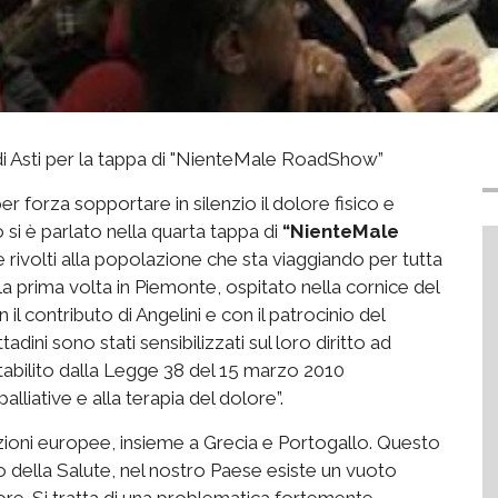
 di Asti per la tappa di "NienteMale RoadShow”
er forza sopportare in silenzio il dolore fisico e
si è parlato nella quarta tappa di
“NienteMale
te rivolti alla popolazione che sta viaggiando per tutta
la prima volta in Piemonte, ospitato nella cornice del
on il contributo di Angelini e con il patrocinio del
adini sono stati sensibilizzati sul loro diritto ad
tabilito dalla Legge 38 del 15 marzo 2010
alliative e alla terapia del dolore”.
 nazioni europee, insieme a Grecia e Portogallo. Questo
 della Salute, nel nostro Paese esiste un vuoto
lore. Si tratta di una problematica fortemente