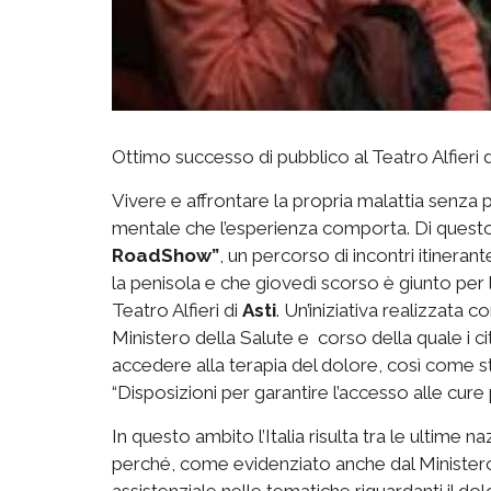
Ottimo successo di pubblico al Teatro Alfieri
Vivere e affrontare la propria malattia senza p
mentale che l’esperienza comporta. Di questo 
RoadShow”
, un percorso di incontri itineran
la penisola e che giovedì scorso è giunto per 
Teatro Alfieri di
Asti
. Un’iniziativa realizzata c
Ministero della Salute e corso della quale i citt
accedere alla terapia del dolore, così come s
“Disposizioni per garantire l’accesso alle cure p
In questo ambito l’Italia risulta tra le ultime
perché, come evidenziato anche dal Ministero
assistenziale nelle tematiche riguardanti il do