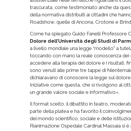
trascurata, come testimoniato anche da ques
della normativa distribuiti ai cittadini che ha
Roadshow, quelle di Ancona, Crotone e Brindi
Come ha spiegato Guido Fanelli Professore Or
Dolore dell’Università degli Studi di Par
a livello mondiale una legge “modello” a tute
toccando con mano la reale conoscenza dei citt
accedere alla terapia del dolore e i risultati, 
sono venuti alle prime tre tappe di Nientem
dichiaravano di conoscere la legge sul dolor
Iniziative come questa, che si rivolgono al ci
un grande valore sociale e informativo».
Il format scelto, il dibattito in teatro, mode
parte della platea e ha favorito il coinvolgim
del mondo scientifico, sociale e delle istituzio
Rianimazione Ospedale Cardinal Massaia si è 