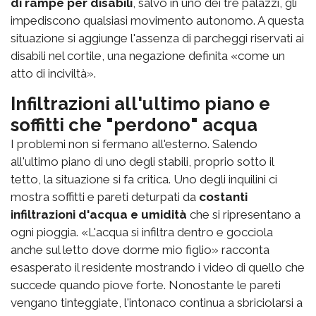
di rampe per disabili
, salvo in uno dei tre palazzi, gli
impediscono qualsiasi movimento autonomo. A questa
situazione si aggiunge l'assenza di parcheggi riservati ai
disabili nel cortile, una negazione definita «come un
atto di inciviltà».
Infiltrazioni all'ultimo piano e
soffitti che "perdono" acqua
I problemi non si fermano all'esterno. Salendo
all'ultimo piano di uno degli stabili, proprio sotto il
tetto, la situazione si fa critica. Uno degli inquilini ci
mostra soffitti e pareti deturpati da
costanti
infiltrazioni d'acqua e umidità
che si ripresentano a
ogni pioggia. «L'acqua si infiltra dentro e gocciola
anche sul letto dove dorme mio figlio» racconta
esasperato il residente mostrando i video di quello che
succede quando piove forte. Nonostante le pareti
vengano tinteggiate, l'intonaco continua a sbriciolarsi a