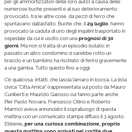
per gli ammortizzatori delle loro auto) a causa delle
numerose buche presenti e al suo deterioramento
provocato, tra le altre cose, da pezzi di ferro che
spuntavano dall’asfalto. Buche che, il
29 luglio
, hanno
provocato la caduta di uno degli inquilini trasportato in
ospedale da cui è uscito con una
prognosi di 30
giorni
. Ma non si tratta di un episodio isolato: in
passato un altro condomino si sarebbe rotto un
braccio e un bambino ha rischiato di ferirsi gravemente
a una gamba. Tutto questo fino a oggi.
C’è qualcosa, infatti, che lascia l’amaro in bocca. La lista
civica "Città Amica" (rappresentata sul posto da Mauro
Cuniberti e Maurizio Galosso cui fanno parte anche
Pier Paolo Novara, Francesco Citino e Roberto
Marmo) aveva annunciato il sopralluogo di questa
mattina con un comunicato stampa diffuso il 3 agosto.
Ebbene
, per una curiosa combinazione, proprio
questa mattina sono arrivati nel cortile due