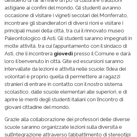
desiderio di far arrivare un po’ di cultura e tradizioni
astigiane ai confini del mondo. Gli studenti avranno
occasione di visitare i vigneti secolari del Monferrato,
incontrare gli sbandieratori di diversi rioni e visitare i
principali musei della città, tra cui il rinnovato museo
Paleontologico di Asti. Gli studenti saranno impegnati in
molte attività, tra cui l’appuntamento con il sindaco di
Asti, che li incontrerà
giovedì
presso il Comune e darà
loro il benvenuto in città. Gite ed escursioni saranno
intervallate da lezioni e attività nelle scuole: l’idea dei
volontari è proprio quella di permettere ai ragazzi
stranieri di entrare in contatto con il nostro sistema
scolastico, dalle scuole elementari alle superiori, e di
aprire le menti degli studenti italiani con l’incontro di
giovani cittadine del mondo.
Grazie alla collaborazione dei professori delle diverse
scuole saranno organizzate lezioni sulla diversità e
sull’integrazione attraverso l’abbattimento di stereotipi