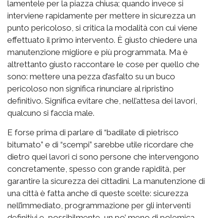
lamentele per la piazza chiusa; quando invece si
interviene rapidamente per mettere in sicurezza un
punto pericoloso, si critica la modalità con cui viene
effettuato il primo intervento. È giusto chiedere una
manutenzione migliore e più programmata. Ma è
altrettanto giusto raccontare le cose per quello che
sono: mettere una pezza d’asfalto su un buco
pericoloso non significa rinunciare al ripristino
definitivo. Significa evitare che, nell’attesa dei lavori,
qualcuno si faccia male.
E forse prima di parlare di “badilate di pietrisco
bitumato” e di “scempi” sarebbe utile ricordare che
dietro quei lavori ci sono persone che intervengono
concretamente, spesso con grande rapidità, per
garantire la sicurezza dei cittadini. La manutenzione di
una città è fatta anche di queste scelte: sicurezza
nell’immediato, programmazione per gli interventi
definitivi e, possibilmente, un po’ meno di polemica.