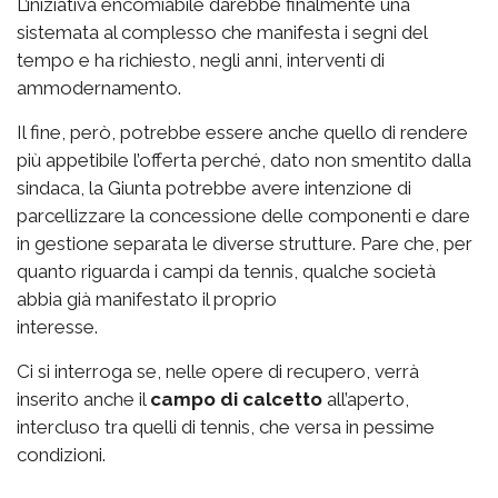
L’iniziativa encomiabile darebbe finalmente una
sistemata al complesso che manifesta i segni del
tempo e ha richiesto, negli anni, interventi di
ammodernamento.
Il fine, però, potrebbe essere anche quello di rendere
più appetibile l’offerta perché, dato non smentito dalla
sindaca, la Giunta potrebbe avere intenzione di
parcellizzare la concessione delle componenti e dare
in gestione separata le diverse strutture. Pare che, per
quanto riguarda i campi da tennis, qualche società
abbia già manifestato il proprio
interesse.
Ci si interroga se, nelle opere di recupero, verrà
inserito anche il
campo di calcetto
all’aperto,
intercluso tra quelli di tennis, che versa in pessime
condizioni.