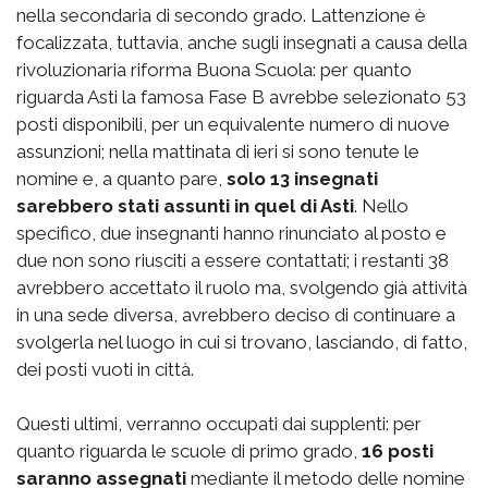
nella secondaria di secondo grado. Lattenzione è
focalizzata, tuttavia, anche sugli insegnati a causa della
rivoluzionaria riforma Buona Scuola: per quanto
riguarda Asti la famosa Fase B avrebbe selezionato 53
posti disponibili, per un equivalente numero di nuove
assunzioni; nella mattinata di ieri si sono tenute le
nomine e, a quanto pare,
solo 13 insegnati
sarebbero stati assunti in quel di Asti
. Nello
specifico, due insegnanti hanno rinunciato al posto e
due non sono riusciti a essere contattati; i restanti 38
avrebbero accettato il ruolo ma, svolgendo già attività
in una sede diversa, avrebbero deciso di continuare a
svolgerla nel luogo in cui si trovano, lasciando, di fatto,
dei posti vuoti in città.
Questi ultimi, verranno occupati dai supplenti: per
quanto riguarda le scuole di primo grado,
16 posti
saranno assegnati
mediante il metodo delle nomine