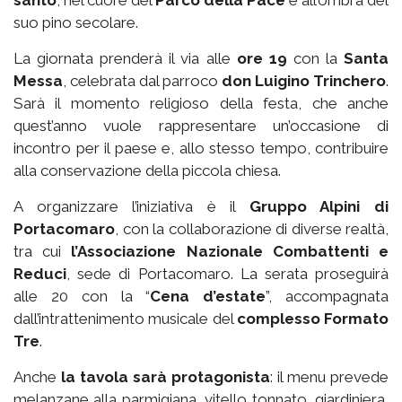
suo pino secolare.
La giornata prenderà il via alle
ore 19
con la
Santa
Messa
, celebrata dal parroco
don Luigino Trinchero
.
Sarà il momento religioso della festa, che anche
quest’anno vuole rappresentare un’occasione di
incontro per il paese e, allo stesso tempo, contribuire
alla conservazione della piccola chiesa.
A organizzare l’iniziativa è il
Gruppo Alpini di
Portacomaro
, con la collaborazione di diverse realtà,
tra cui
l’Associazione Nazionale Combattenti e
Reduci
, sede di Portacomaro. La serata proseguirà
alle 20 con la “
Cena d’estate
”, accompagnata
dall’intrattenimento musicale del
complesso Formato
Tre
.
Anche
la tavola sarà protagonista
: il menu prevede
melanzane alla parmigiana, vitello tonnato, giardiniera,