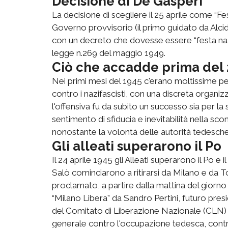
Decisione di De Gasperi
La decisione di scegliere il 25 aprile come “Fes
Governo provvisorio (il primo guidato da Alcide
con un decreto che dovesse essere “festa nazi
legge n.269 del maggio 1949.
Ciò che accadde prima del 
Nei primi mesi del 1945 c'erano moltissime pe
contro i nazifascisti, con una discreta organizz
l'offensiva fu da subito un successo sia per la 
sentimento di sfiducia e inevitabilità nella sconfi
nonostante la volontà delle autorità tedesche e
Gli alleati superarono il Po
Il 24 aprile 1945 gli Alleati superarono il Po e il
Salò cominciarono a ritirarsi da Milano e da
proclamato, a partire dalla mattina del giorn
“Milano Libera” da Sandro Pertini, futuro pre
del Comitato di Liberazione Nazionale (CLN) c
generale contro l'occupazione tedesca, contro