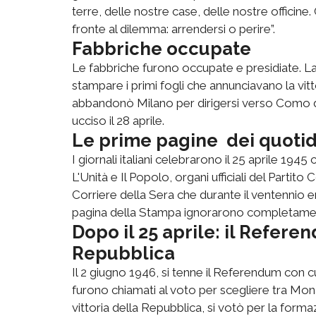
terre, delle nostre case, delle nostre officine
fronte al dilemma: arrendersi o perire”.
Fabbriche occupate
Le fabbriche furono occupate e presidiate. La 
stampare i primi fogli che annunciavano la vitt
abbandonò Milano per dirigersi verso Como do
ucciso il 28 aprile.
Le prime pagine dei quotid
I giornali italiani celebrarono il 25 aprile 19
L'Unità e Il Popolo, organi ufficiali del Parti
Corriere della Sera che durante il ventennio era
pagina della Stampa ignorarono completamen
Dopo il 25 aprile: il Refere
Repubblica
Il 2 giugno 1946, si tenne il Referendum con cui 
furono chiamati al voto per scegliere tra Mona
vittoria della Repubblica, si votò per la form