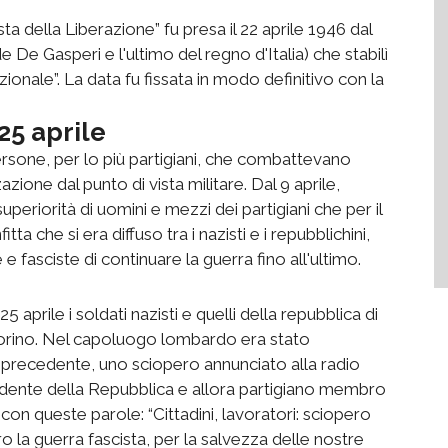
ta della Liberazione” fu presa il 22 aprile 1946 dal
 De Gasperi e l'ultimo del regno d'Italia) che stabilì
onale”. La data fu fissata in modo definitivo con la
25 aprile
rsone, per lo più partigiani, che combattevano
azione dal punto di vista militare. Dal 9 aprile,
superiorità di uomini e mezzi dei partigiani che per il
tta che si era diffuso tra i nazisti e i repubblichini,
 fasciste di continuare la guerra fino all'ultimo.
 25 aprile i soldati nazisti e quelli della repubblica di
 Torino. Nel capoluogo lombardo era stato
o precedente, uno sciopero annunciato alla radio
sidente della Repubblica e allora partigiano membro
on queste parole: “Cittadini, lavoratori: sciopero
 la guerra fascista, per la salvezza delle nostre