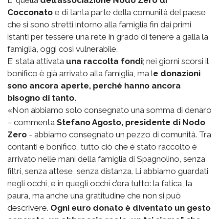
E’ quella
dell’associazione Nodo Zero di
Cocconato
e di tanta parte della comunità del paese
che si sono stretti intorno alla famiglia fin dai primi
istanti per tessere una rete in grado di tenere a galla la
famiglia, oggi così vulnerabile.
E’ stata attivata
una raccolta fondi
; nei giorni scorsi il
bonifico è già arrivato alla famiglia, ma l
e donazioni
sono ancora aperte, perché hanno ancora
bisogno di tanto.
«Non abbiamo solo consegnato una somma di denaro
– commenta
Stefano Agosto, presidente di Nodo
Zero
- abbiamo consegnato un pezzo di comunità. Tra
contanti e bonifico, tutto ciò che è stato raccolto è
arrivato nelle mani della famiglia di Spagnolino, senza
filtri, senza attese, senza distanza. Li abbiamo guardati
negli occhi, e in quegli occhi c’era tutto: la fatica, la
paura, ma anche una gratitudine che non si può
descrivere.
Ogni euro donato è diventato un gesto