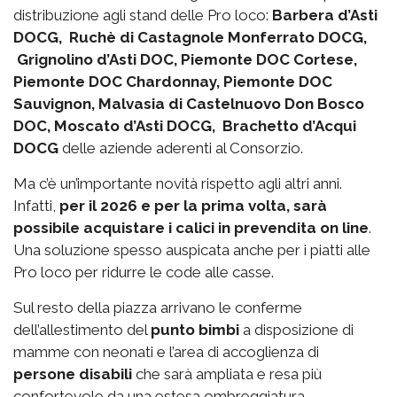
distribuzione agli stand delle Pro loco:
Barbera d’Asti
DOCG, Ruchè di Castagnole Monferrato DOCG,
Grignolino d’Asti DOC, Piemonte DOC Cortese,
Piemonte DOC Chardonnay, Piemonte DOC
Sauvignon, Malvasia di Castelnuovo Don Bosco
DOC, Moscato d’Asti DOCG, Brachetto d’Acqui
DOCG
delle aziende aderenti al Consorzio.
Ma c’è un’importante novità rispetto agli altri anni.
Infatti,
per il 2026 e per la prima volta, sarà
possibile acquistare i calici in prevendita on line
.
Una soluzione spesso auspicata anche per i piatti alle
Pro loco per ridurre le code alle casse.
Sul resto della piazza arrivano le conferme
dell’allestimento del
punto bimbi
a disposizione di
mamme con neonati e l’area di accoglienza di
persone disabili
che sarà ampliata e resa più
confortevole da una estesa ombreggiatura.