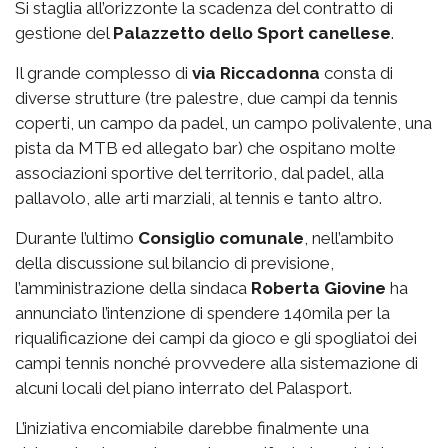
Si staglia all’orizzonte la scadenza del contratto di
gestione del
Palazzetto
dello Sport canellese
.
Il grande complesso di
via
Riccadonna
consta di
diverse strutture (tre palestre, due campi da tennis
coperti, un campo da padel, un campo polivalente, una
pista da MTB ed allegato bar) che ospitano molte
associazioni sportive del territorio, dal padel, alla
pallavolo, alle arti marziali, al tennis e tanto altro.
Durante l’ultimo
Consiglio comunale
, nell’ambito
della discussione sul bilancio di previsione,
l’amministrazione della sindaca
Roberta Giovine
ha
annunciato l’intenzione di spendere 140mila per la
riqualificazione dei campi da gioco e gli spogliatoi dei
campi tennis nonché provvedere alla sistemazione di
alcuni locali del piano interrato del Palasport.
L’iniziativa encomiabile darebbe finalmente una