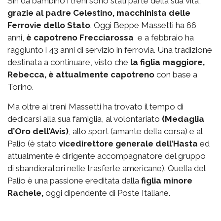
Sin da bambino i treni sono stati parte della sua vita,
grazie al padre Celestino, macchinista delle
Ferrovie dello Stato
. Oggi Beppe Massetti ha 66
anni,
è capotreno Frecciarossa
e a febbraio ha
raggiunto i 43 anni di servizio in ferrovia. Una tradizione
destinata a continuare, visto che
la figlia maggiore,
Rebecca, è attualmente capotreno
con base a
Torino.
Ma oltre ai treni Massetti ha trovato il tempo di
dedicarsi alla sua famiglia, al volontariato
(Medaglia
d’Oro dell’Avis)
, allo sport (amante della corsa) e al
Palio (è stato
vicedirettore generale dell’Hasta
ed
attualmente è dirigente accompagnatore del gruppo
di sbandieratori nelle trasferte americane). Quella del
Palio è una passione ereditata dalla
figlia minore
Rachele,
oggi dipendente di Poste Italiane.