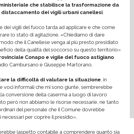
inisteriale che stabilisce la trasformazione da
distaccamento dei vigili urbani canellesi
.
dei vigili del fuoco tarda ad applicare e che come
arare lo stato di agitazione. «Chiediamo di dare
n modo che il Canellese venga al più presto presidiato
eficio della qualità del soccorso su questo territorio»
rovinciale Conapo e vigile del fuoco astigiano
laudio Cambursano e Giuseppe Martorano.
e la difficoltà di valutare la situazione
, in
le voci informali che mi sono giunte, sembrerebbe
ella conversione della caserma a luogo di lavoro
nto però non abbiamo le risorse necessarie, ne tanto
ordinari del personale che il Comune dovrebbe
i necessari per coprire il presidio».
terebbe laspetto contabile a comprendere quanto sia