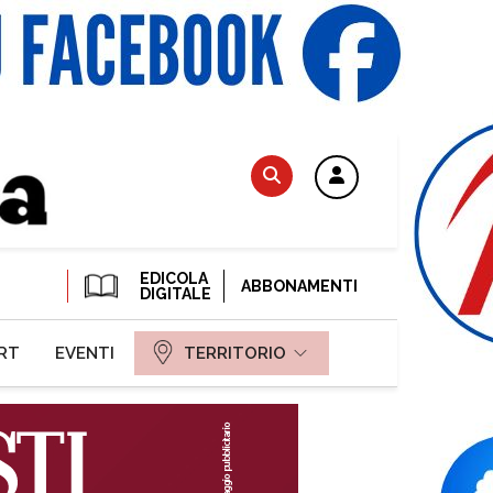
EDICOLA
ABBONAMENTI
DIGITALE
RT
EVENTI
TERRITORIO