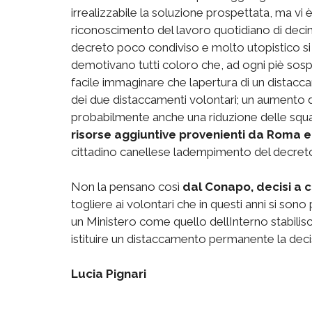
irrealizzabile la soluzione prospettata, ma vi 
riconoscimento del lavoro quotidiano di decin
decreto poco condiviso e molto utopistico si b
demotivano tutti coloro che, ad ogni piè sosp
facile immaginare che lapertura di un distacc
dei due distaccamenti volontari; un aumento di 
probabilmente anche una riduzione delle squad
risorse aggiuntive provenienti da Roma 
cittadino canellese ladempimento del decreto 
Non la pensano così
dal Conapo, decisi a c
togliere ai volontari che in questi anni si son
un Ministero come quello dellInterno stabilis
istituire un distaccamento permanente la deci
Lucia Pignari