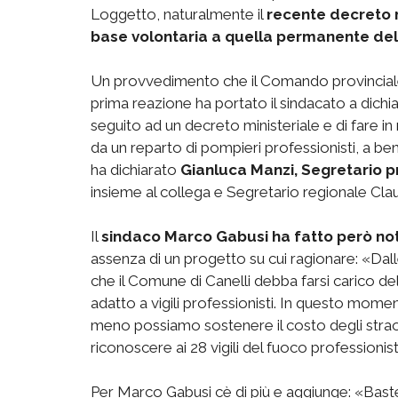
Loggetto, naturalmente il
recente decreto m
base volontaria a quella permanente del 
Un provvedimento che il Comando provinciale 
prima reazione ha portato il sindacato a dichi
seguito ad un decreto ministeriale e di fare i
da un reparto di pompieri professionisti, a ben
ha dichiarato
Gianluca Manzi, Segretario p
insieme al collega e Segretario regionale C
Il
sindaco Marco Gabusi ha fatto però notar
assenza di un progetto su cui ragionare: «Dal
che il Comune di Canelli debba farsi carico d
adatto a vigili professionisti. In questo mome
meno possiamo sostenere il costo degli stra
riconoscere ai 28 vigili del fuoco professionist
Per Marco Gabusi cè di più e aggiunge: «Bas