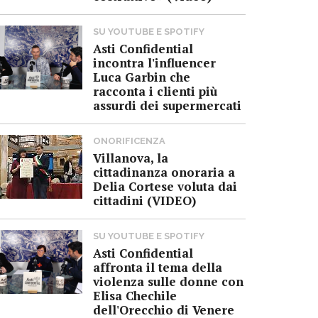
SU YOUTUBE E SPOTIFY
Asti Confidential
incontra l'influencer
Luca Garbin che
racconta i clienti più
assurdi dei supermercati
ONORIFICENZA
Villanova, la
cittadinanza onoraria a
Delia Cortese voluta dai
cittadini (VIDEO)
SU YOUTUBE E SPOTIFY
Asti Confidential
affronta il tema della
violenza sulle donne con
Elisa Chechile
dell'Orecchio di Venere