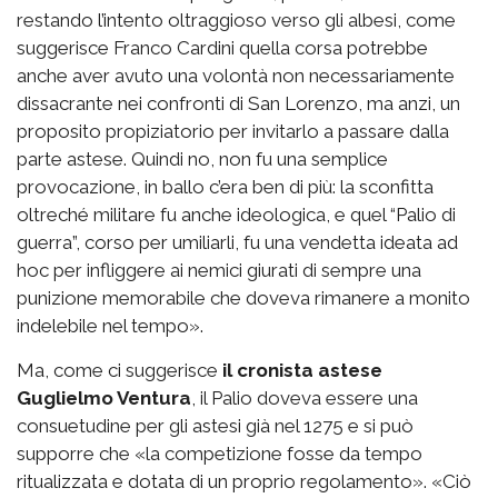
restando l’intento oltraggioso verso gli albesi, come
suggerisce Franco Cardini quella corsa potrebbe
anche aver avuto una volontà non necessariamente
dissacrante nei confronti di San Lorenzo, ma anzi, un
proposito propiziatorio per invitarlo a passare dalla
parte astese. Quindi no, non fu una semplice
provocazione, in ballo c’era ben di più: la sconfitta
oltreché militare fu anche ideologica, e quel “Palio di
guerra”, corso per umiliarli, fu una vendetta ideata ad
hoc per infliggere ai nemici giurati di sempre una
punizione memorabile che doveva rimanere a monito
indelebile nel tempo».
Ma, come ci suggerisce
il cronista astese
Guglielmo Ventura
, il Palio doveva essere una
consuetudine per gli astesi già nel 1275 e si può
supporre che «la competizione fosse da tempo
ritualizzata e dotata di un proprio regolamento». «Ciò