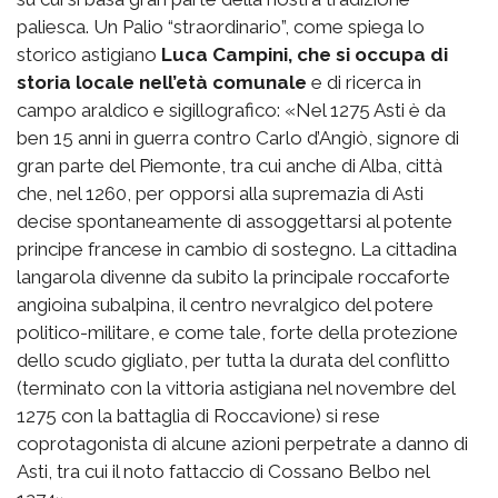
paliesca. Un Palio “straordinario”, come spiega lo
storico astigiano
Luca Campini, che si occupa di
storia locale nell’età comunale
e di ricerca in
campo araldico e sigillografico: «Nel 1275 Asti è da
ben 15 anni in guerra contro Carlo d’Angiò, signore di
gran parte del Piemonte, tra cui anche di Alba, città
che, nel 1260, per opporsi alla supremazia di Asti
decise spontaneamente di assoggettarsi al potente
principe francese in cambio di sostegno. La cittadina
langarola divenne da subito la principale roccaforte
angioina subalpina, il centro nevralgico del potere
politico-militare, e come tale, forte della protezione
dello scudo gigliato, per tutta la durata del conflitto
(terminato con la vittoria astigiana nel novembre del
1275 con la battaglia di Roccavione) si rese
coprotagonista di alcune azioni perpetrate a danno di
Asti, tra cui il noto fattaccio di Cossano Belbo nel