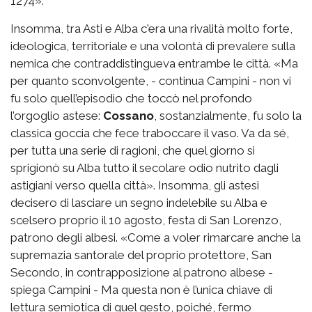
1274».
Insomma, tra Asti e Alba c'era una rivalità molto forte,
ideologica, territoriale e una volontà di prevalere sulla
nemica che contraddistingueva entrambe le città. «Ma
per quanto sconvolgente, - continua Campini - non vi
fu solo quell’episodio che toccò nel profondo
l’orgoglio astese:
Cossano
, sostanzialmente, fu solo la
classica goccia che fece traboccare il vaso. Va da sé,
per tutta una serie di ragioni, che quel giorno si
sprigionò su Alba tutto il secolare odio nutrito dagli
astigiani verso quella città». Insomma, gli astesi
decisero di lasciare un segno indelebile su Alba e
scelsero proprio il 10 agosto, festa di San Lorenzo,
patrono degli albesi. «Come a voler rimarcare anche la
supremazia santorale del proprio protettore, San
Secondo, in contrapposizione al patrono albese -
spiega Campini - Ma questa non è l’unica chiave di
lettura semiotica di quel gesto, poiché, fermo