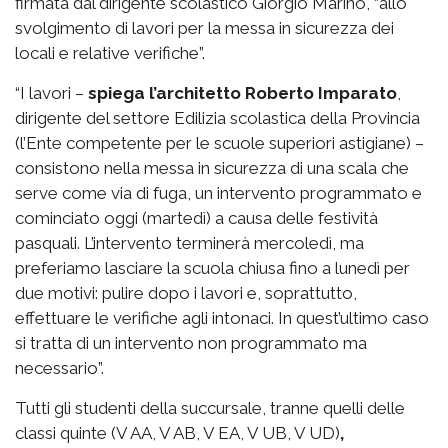
firmata dal dirigente scolastico Giorgio Marino, “allo
svolgimento di lavori per la messa in sicurezza dei
locali e relative verifiche”.
“I lavori –
spiega l’architetto Roberto Imparato
,
dirigente del settore Edilizia scolastica della Provincia
(l’Ente competente per le scuole superiori astigiane) –
consistono nella messa in sicurezza di una scala che
serve come via di fuga, un intervento programmato e
cominciato oggi (martedì) a causa delle festività
pasquali. L’intervento terminerà mercoledì, ma
preferiamo lasciare la scuola chiusa fino a lunedì per
due motivi: pulire dopo i lavori e, soprattutto,
effettuare le verifiche agli intonaci. In quest’ultimo caso
si tratta di un intervento non programmato ma
necessario”.
Tutti gli studenti della succursale, tranne quelli delle
classi quinte (V AA, V AB, V EA, V UB, V UD)
,