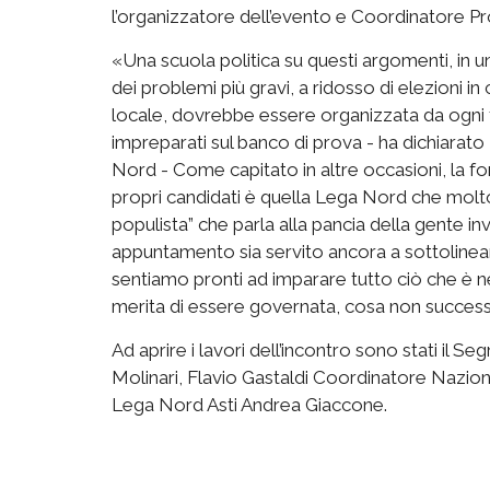
l’organizzatore dell’evento e Coordinatore 
«Una scuola politica su questi argomenti, in u
dei problemi più gravi, a ridosso di elezioni in
locale, dovrebbe essere organizzata da ogni for
impreparati sul banco di prova - ha dichiarato
Nord - Come capitato in altre occasioni, la forz
propri candidati è quella Lega Nord che mol
populista” che parla alla pancia della gente i
appuntamento sia servito ancora a sottolinear
sentiamo pronti ad imparare tutto ciò che è n
merita di essere governata, cosa non successa 
Ad aprire i lavori dell’incontro sono stati il
Molinari, Flavio Gastaldi Coordinatore Nazion
Lega Nord Asti Andrea Giaccone.