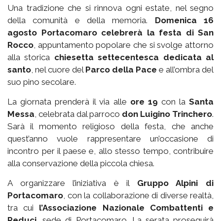
Una tradizione che si rinnova ogni estate, nel segno
della comunità e della memoria.
Domenica 16
agosto Portacomaro celebrerà la festa di San
Rocco
, appuntamento popolare che si svolge attorno
alla storica
chiesetta settecentesca dedicata al
santo
, nel cuore del
Parco della Pace
e all’ombra del
suo pino secolare.
La giornata prenderà il via alle
ore 19
con la
Santa
Messa
, celebrata dal parroco
don Luigino Trinchero
.
Sarà il momento religioso della festa, che anche
quest’anno vuole rappresentare un’occasione di
incontro per il paese e, allo stesso tempo, contribuire
alla conservazione della piccola chiesa.
A organizzare l’iniziativa è il
Gruppo Alpini di
Portacomaro
, con la collaborazione di diverse realtà,
tra cui
l’Associazione Nazionale Combattenti e
Reduci
, sede di Portacomaro. La serata proseguirà