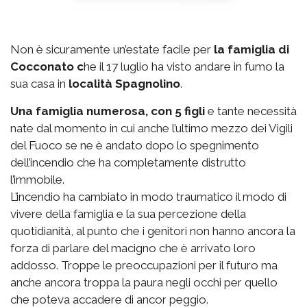
Non è sicuramente un’estate facile per
la famiglia di
Cocconato c
he il 17 luglio ha visto andare in fumo la
sua casa in
località Spagnolino
.
Una famiglia numerosa, con 5 figli
e tante necessità
nate dal momento in cui anche l’ultimo mezzo dei Vigili
del Fuoco se ne è andato dopo lo spegnimento
dell’incendio che ha completamente distrutto
l’immobile.
L’incendio ha cambiato in modo traumatico il modo di
vivere della famiglia e la sua percezione della
quotidianità, al punto che i genitori non hanno ancora la
forza di parlare del macigno che è arrivato loro
addosso. Troppe le preoccupazioni per il futuro ma
anche ancora troppa la paura negli occhi per quello
che poteva accadere di ancor peggio.