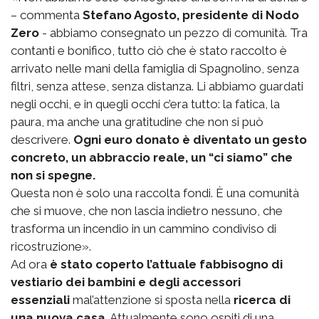
– commenta
Stefano Agosto, presidente di Nodo
Zero
- abbiamo consegnato un pezzo di comunità. Tra
contanti e bonifico, tutto ciò che è stato raccolto è
arrivato nelle mani della famiglia di Spagnolino, senza
filtri, senza attese, senza distanza. Li abbiamo guardati
negli occhi, e in quegli occhi c’era tutto: la fatica, la
paura, ma anche una gratitudine che non si può
descrivere.
Ogni euro donato è diventato un gesto
concreto, un abbraccio reale, un “ci siamo” che
non si spegne.
Questa non è solo una raccolta fondi. È una comunità
che si muove, che non lascia indietro nessuno, che
trasforma un incendio in un cammino condiviso di
ricostruzione».
Ad ora
è stato coperto l’attuale fabbisogno di
vestiario dei bambini e degli accessori
essenziali
mal’attenzione si sposta nella
ricerca di
una nuova casa
. Attualmente sono ospiti di una