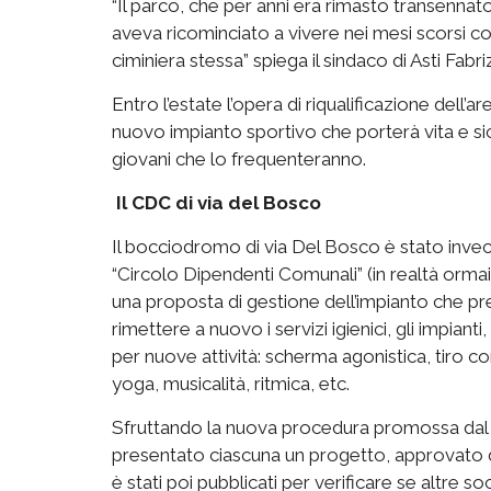
“Il parco, che per anni era rimasto transennato
aveva ricominciato a vivere nei mesi scorsi c
ciminiera stessa” spiega il sindaco di Asti Fabri
Entro l’estate l’opera di riqualificazione dell’a
nuovo impianto sportivo che porterà vita e sic
giovani che lo frequenteranno.
Il CDC di via del Bosco
Il bocciodromo di via Del Bosco è stato invece 
“Circolo Dipendenti Comunali” (in realtà orma
una proposta di gestione dell’impianto che pre
rimettere a nuovo i servizi igienici, gli impian
per nuove attività: scherma agonistica, tiro con
yoga, musicalità, ritmica, etc.
Sfruttando la nuova procedura promossa dal 
presentato ciascuna un progetto, approvato da
è stati poi pubblicati per verificare se altre 