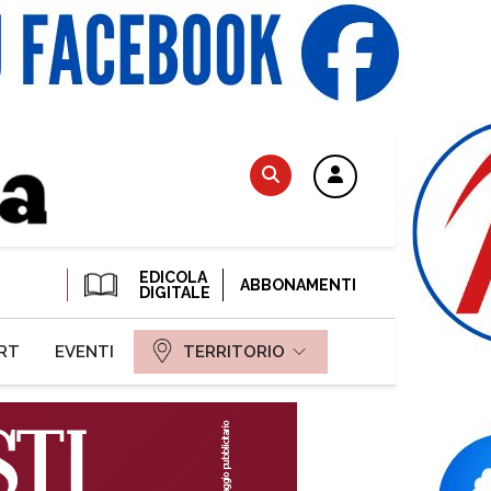
EDICOLA
ABBONAMENTI
DIGITALE
RT
EVENTI
TERRITORIO