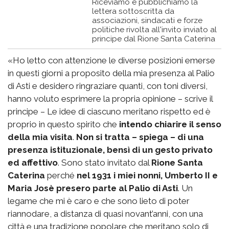
Riceviamo e pubblichiamo la
lettera sottoscritta da
associazioni, sindacati e forze
politiche rivolta all'invito inviato al
principe dal Rione Santa Caterina
«Ho letto con attenzione le diverse posizioni emerse
in questi giorni a proposito della mia presenza al Palio
di Asti e desidero ringraziare quanti, con toni diversi,
hanno voluto esprimere la propria opinione – scrive il
principe – Le idee di ciascuno meritano rispetto ed è
proprio in questo spirito che
intendo chiarire il senso
della mia visita
.
Non si tratta – spiega – di una
presenza istituzionale, bensì di un gesto privato
ed affettivo
. Sono stato invitato dal
Rione Santa
Caterina
perché
nel 1931 i miei nonni, Umberto II e
Maria Josè presero parte al Palio di Asti
. Un
legame che mi è caro e che sono lieto di poter
riannodare, a distanza di quasi novant’anni, con una
città e una tradizione popolare che meritano solo di