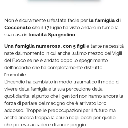
Non è sicuramente un’estate facile per
la famiglia di
Cocconato c
he il 17 luglio ha visto andare in fumo la
sua casa in
località Spagnolino
.
Una famiglia numerosa, con 5 figli
e tante necessità
nate dal momento in cui anche l’ultimo mezzo dei Vigili
del Fuoco se ne è andato dopo lo spegnimento
dell’incendio che ha completamente distrutto
l’immobile.
L’incendio ha cambiato in modo traumatico il modo di
vivere della famiglia e la sua percezione della
quotidianità, al punto che i genitori non hanno ancora la
forza di parlare del macigno che è arrivato loro
addosso. Troppe le preoccupazioni per il futuro ma
anche ancora troppa la paura negli occhi per quello
che poteva accadere di ancor peggio.