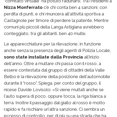
“comitato virtuale” ha potuto radunarsi. Tra i residenti a
Nizza Monferrato
c'è chi conta ben 4 sanzioni, con
perdita di punti, e chi rinuncerà all'attività sportiva a
Castagnole per timore di perdere la patente. Mentre
comuni più piccoli della Langa Astigiana avrebbero
conteggiato, tra gli abitanti, ben 40 multe.
Le apparecchiature per la rilevazione, in funzione
anche senza la presenza degli agenti di Polizia Locale,
sono state installate dalla Provincia
all'inizio
dell'anno. Oltre a multare chi passa con il rosso, a
essere contestata dal gruppo di cittadini della Valle
Belbo è la rilevazione della posizione dell'automobile
durante il “rosso”. Spiega, per conto del gruppo, il
nicese Davide Lovisolo: «Si viene multati anche se
l'auto supera di poco, oppure tocca, la riga bianca a
terra. Inoltre il passaggio dal giallo al rosso è molto
rapido e fa rischiare un'altra sanzione. Ci sembra un
eccesso di controllo, per di più su una strada che ha