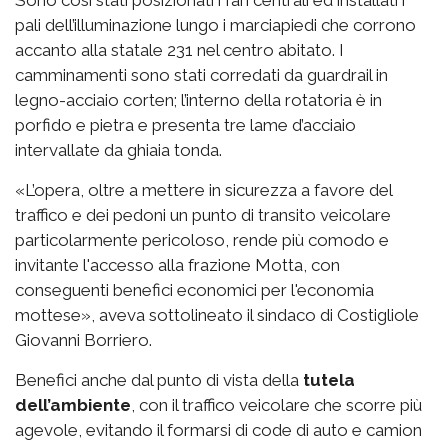
Sono così stati posizionati i fari centrali ed installati i
pali dell’illuminazione lungo i marciapiedi che corrono
accanto alla statale 231 nel centro abitato. I
camminamenti sono stati corredati da guardrail in
legno-acciaio corten; l’interno della rotatoria è in
porfido e pietra e presenta tre lame d’acciaio
intervallate da ghiaia tonda.
«L’opera, oltre a mettere in sicurezza a favore del
traffico e dei pedoni un punto di transito veicolare
particolarmente pericoloso, rende più comodo e
invitante l'accesso alla frazione Motta, con
conseguenti benefici economici per l'economia
mottese», aveva sottolineato il sindaco di Costigliole
Giovanni Borriero.
Benefici anche dal punto di vista della
tutela
dell’ambiente
, con il traffico veicolare che scorre più
agevole, evitando il formarsi di code di auto e camion